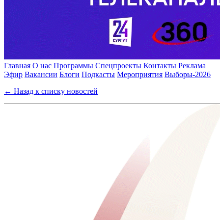
Главная
О нас
Программы
Спецпроекты
Контакты
Реклама
Эфир
Вакансии
Блоги
Подкасты
Мероприятия
Выборы-2026
← Назад к списку новостей