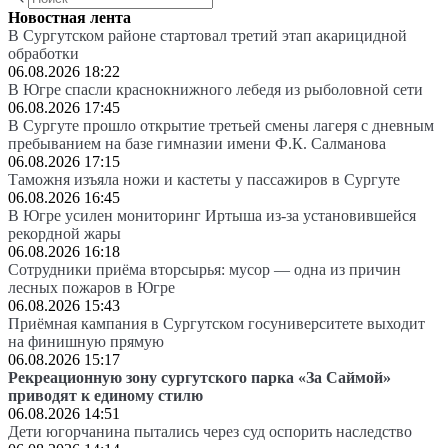
Новостная лента
В Сургутском районе стартовал третий этап акарицидной
обработки
06.08.2026 18:22
В Югре спасли краснокнижного лебедя из рыболовной сети
06.08.2026 17:45
В Сургуте прошло открытие третьей смены лагеря с дневным
пребыванием на базе гимназии имени Ф.К. Салманова
06.08.2026 17:15
Таможня изъяла ножи и кастеты у пассажиров в Сургуте
06.08.2026 16:45
В Югре усилен мониторинг Иртыша из-за установившейся
рекордной жары
06.08.2026 16:18
Сотрудники приёма вторсырья: мусор — одна из причин
лесных пожаров в Югре
06.08.2026 15:43
Приёмная кампания в Сургутском госуниверситете выходит
на финишную прямую
06.08.2026 15:17
Рекреационную зону сургутского парка «За Саймой»
приводят к единому стилю
06.08.2026 14:51
Дети югорчанина пытались через суд оспорить наследство