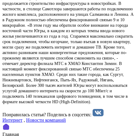
продолжается строительство инфраструктуры в новостройках. В
частности, в столице Самотлора завершаются работы по подключению
жилого комплекса, расположенного на улицах Салманова и Ленина. А
в Радужном полностью обеспечены фиксированной связью 9 и 10
микрорайон. «В этом году мы обратили особое внимание на города
восточной части Югры, в каждом из которых темпы ввода нового
жилья увеличиваются из года в год. Стараемся максимально сократить
срок подключения, чтобы югорчане, только въехав в новую квартиру,
могли сразу же подключить интернет и домашнее ТВ. Кроме того,
активно развиваем наши конвергентные предложения, которые по-
прежнему являются лучшим способом сэкономить на связи», -
отмечает директор филиала МТС в ХМАО Константин Зимин. В
настоящий момент фиксированной связью МТС обеспечены 25
населенных пунктов ХМАО. Среди них такие города, как Сургут,
Нижневартовск, Нефтеюганск, Пыть-Ях, Радужный, Нягань,
Белоярский. Более 300 тысяч жителей Югры могут воспользоваться
услугой домашнего интернета на скорости до 100 Мбит/с и
подключить 140 телеканалов цифрового телевидения, в том числе в
формате высокой четкости HD (High-Definition).
Понравилась статья? Поделиcь в соцсетях:
Интернет
,
Новости компаний
Главная