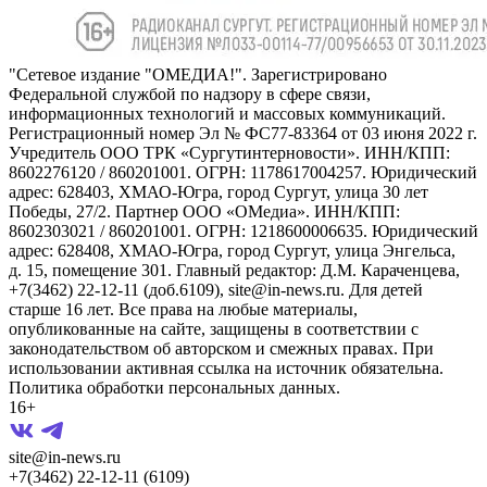
"Сетевое издание "ОМЕДИА!". Зарегистрировано
Федеральной службой по надзору в сфере связи,
информационных технологий и массовых коммуникаций.
Регистрационный номер Эл № ФС77-83364 от 03 июня 2022 г.
Учредитель ООО ТРК «Сургутинтерновости». ИНН/КПП:
8602276120 / 860201001. ОГРН: 1178617004257. Юридический
адрес: 628403, ХМАО-Югра, город Сургут, улица 30 лет
Победы, 27/2. Партнер ООО «ОМедиа». ИНН/КПП:
8602303021 / 860201001. ОГРН: 1218600006635. Юридический
адрес: 628408, ХМАО-Югра, город Сургут, улица Энгельса,
д. 15, помещение 301. Главный редактор: Д.М. Караченцева,
+7(3462) 22-12-11 (доб.6109), site@in-news.ru. Для детей
старше 16 лет. Все права на любые материалы,
опубликованные на сайте, защищены в соответствии с
законодательством об авторском и смежных правах. При
использовании активная ссылка на источник обязательна.
Политика обработки персональных данных.
16+
site@in-news.ru
+7(3462) 22-12-11 (6109)