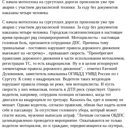
С начала мотосезона на сургутских дорогах произошли уже три
аварии с участием двухколесной техники. За езду без документов
наказаны четыре человека.
С начала мотосезона на сургутских дорогах произошли уже три
аварии с участием двухколесной техники. За езду без документов
наказаны четыре человека. Городская госавтоинспекция в настоящее
время проводит ряд спецмероприятий. Мотоциклисты - настоящая
головная боль, признаются сотрудники ДПС. Причины тому
тривиальные - постоянно нарушают правила дорожного движения:
выезжают на «встречку» , превышают скорость. “Пренебрегают
правилами дорожного движения в части использования мотошлемов,
регистрации ТС, то есть квадроциклов. Ну и в целом игнорируют
элементарные правила дорожного движения”, - отметил Евгений
Духовников, заместитель начальника ОГИБДД УМВД России по г.
Сургуту. К слову о квадроциклах. Водители таких вездеходов
нарушают правила отнюдь не реже, чем мотоциклисты. И пусть
скорость у них невысокая, попасть в ДТП риск существует. Одного
водителя, например, сотрудник полиции остановил, когда тот
двигался на квадроцикле по тротуару. Казалось бы, едет и никому не
мешает. Однако водитель, согласно правилам, обязан был надеть шлем
себе и пассажиру. За отсутствие головного убора, который может
спасти жизнь, мужчине выписали штраф. “Личным составом ОБДПС
целенаправленно проводится мероприятие. Охватываются не только
водители мотоциклов, но и граждане, передвигающиеся на скутерах,