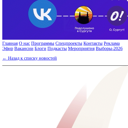
Главная
О нас
Программы
Спецпроекты
Контакты
Реклама
Эфир
Вакансии
Блоги
Подкасты
Мероприятия
Выборы-2026
← Назад к списку новостей