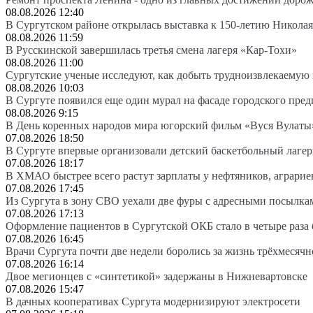
08.08.2026 12:40
В Сургутском районе открылась выставка к 150-летию Николая
08.08.2026 11:59
В Русскинской завершилась третья смена лагеря «Кар-Тохи»
08.08.2026 11:00
Сургутские ученые исследуют, как добыть трудноизвлекаемую
08.08.2026 10:03
В Сургуте появился еще один мурал на фасаде городского пре
08.08.2026 9:15
В День коренных народов мира югорский фильм «Вуся Вулаты»
07.08.2026 18:50
В Сургуте впервые организовали детский баскетбольный лагер
07.08.2026 18:17
В ХМАО быстрее всего растут зарплаты у нефтяников, аграрие
07.08.2026 17:45
Из Сургута в зону СВО уехали две фуры с адресными посылка
07.08.2026 17:13
Оформление пациентов в Сургутской ОКБ стало в четыре раза 
07.08.2026 16:45
Врачи Сургута почти две недели боролись за жизнь трёхмесяч
07.08.2026 16:14
Двое мегионцев с «синтетикой» задержаны в Нижневартовске
07.08.2026 15:47
В дачных кооперативах Сургута модернизируют электросети