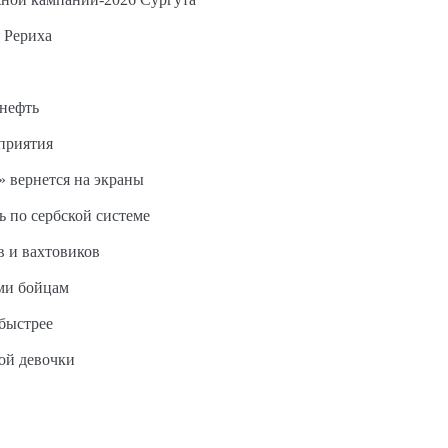
 Рериха
 нефть
дприятия
 вернется на экраны
ь по сербской системе
в и вахтовиков
ми бойцам
быстрее
ной девочки