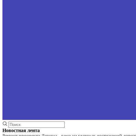
Новостная лента
Ремонт проспекта Ленина - одно из главных достижений доро