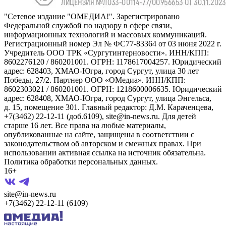
"Сетевое издание "ОМЕДИА!". Зарегистрировано
Федеральной службой по надзору в сфере связи,
информационных технологий и массовых коммуникаций.
Регистрационный номер Эл № ФС77-83364 от 03 июня 2022 г.
Учредитель ООО ТРК «Сургутинтерновости». ИНН/КПП:
8602276120 / 860201001. ОГРН: 1178617004257. Юридический
адрес: 628403, ХМАО-Югра, город Сургут, улица 30 лет
Победы, 27/2. Партнер ООО «ОМедиа». ИНН/КПП:
8602303021 / 860201001. ОГРН: 1218600006635. Юридический
адрес: 628408, ХМАО-Югра, город Сургут, улица Энгельса,
д. 15, помещение 301. Главный редактор: Д.М. Караченцева,
+7(3462) 22-12-11 (доб.6109), site@in-news.ru. Для детей
старше 16 лет. Все права на любые материалы,
опубликованные на сайте, защищены в соответствии с
законодательством об авторском и смежных правах. При
использовании активная ссылка на источник обязательна.
Политика обработки персональных данных.
16+
site@in-news.ru
+7(3462) 22-12-11 (6109)