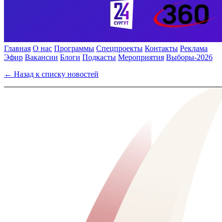
Главная
О нас
Программы
Спецпроекты
Контакты
Реклама
Эфир
Вакансии
Блоги
Подкасты
Мероприятия
Выборы-2026
← Назад к списку новостей