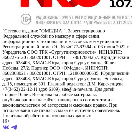
"Сетевое издание "ОМЕДИА!". Зарегистрировано
Федеральной службой по надзору в сфере связи,
информационных технологий и массовых коммуникаций.
Регистрационный номер Эл № ФС77-83364 от 03 июня 2022 г.
Учредитель ООО ТРК «Сургутинтерновости». ИНН/КПП:
8602276120 / 860201001. ОГРН: 1178617004257. Юридический
адрес: 628403, ХМАО-Югра, город Сургут, улица 30 лет
Победы, 27/2. Партнер ООО «ОМедиа». ИНН/КПП:
8602303021 / 860201001. ОГРН: 1218600006635. Юридический
адрес: 628408, ХМАО-Югра, город Сургут, улица Энгельса,
д. 15, помещение 301. Главный редактор: Д.М. Караченцева,
+7(3462) 22-12-11 (доб.6109), site@in-news.ru. Для детей
старше 16 лет. Все права на любые материалы,
опубликованные на сайте, защищены в соответствии с
законодательством об авторском и смежных правах. При
использовании активная ссылка на источник обязательна.
Политика обработки персональных данных.
16+