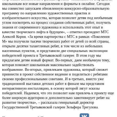
школьникам все новые направления и форматы в онлайне. Сегодня
мы совместно запускаем обновленную конкурсно-образовательную
программу по направлению художественных практик и
изобразительного искусства, которая позволит детям под необычным
углом посмотреть на процесс создания собственных работ, получить
знания от современного художника и использовать этот опыт в
качестве творческого лифта в будущем», – отметил президент МТС
Алексей Корня. «За время партнерства с МТС в рамках «Поколения
М» мы получили тысячи творческих работ от детей со всей страны,
открыли десятки талантливых ребят, в том числе из небольших
населенных пунктов, и представили две специальных экспозиции
победителей проекта в Третьяковской галерее. В этом году мы
предлагаем детям новый формат. Во-первых, даем необычную тему,
которая поможет школьникам максимально задействовать
воображение. Во-вторых, привлекаем художника, который сможет
привнести в проект собственное видение и поделиться с ребятами
своими профессиональными советами. И в-третьих, вместо уже
традиционной выставки детских работ в финале мы представим
интерактивную инсталляцию, в основу которой лягут эскизы
победителей. Надеемся, что это позволит нам привлечь к проекту еще
более широкую аудиторию и дополнительно замотивирует ребят на
развитие творчества», – рассказала генеральный директор
Государственной Третьяковской галереи Зельфира Трегулова.