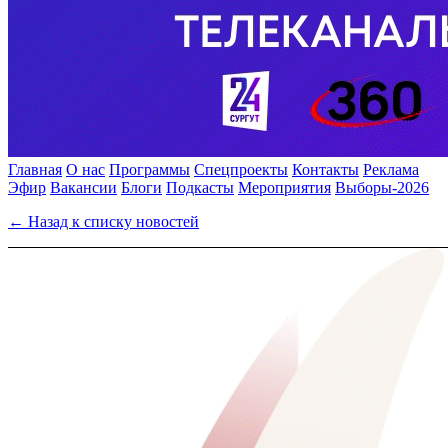
Главная
О нас
Программы
Спецпроекты
Контакты
Реклама
Эфир
Вакансии
Блоги
Подкасты
Мероприятия
Выборы-2026
← Назад к списку новостей