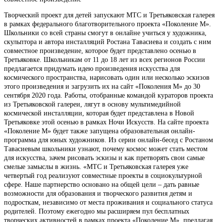
Творческий проект для детей запускают МТС и Третьяковская галерея
в рамках федерального благотворительного проекта «Поколение М».
Школьники со всей страны смогут в онлайне учиться у художника,
скульптора и автора инсталляций Ростана Тавасиева и создать с ним
совместное произведение, которое будет представлено осенью в
Третьяковке. Школьникам от 11 до 18 лет из всех регионов России
предлагается придумать идею произведения искусства для
космического пространства, нарисовать один или несколько эскизов
этого произведения и загрузить их на сайт «Поколения М» до 30
сентября 2020 года. Работы, отобранные командой кураторов проекта
из Третьяковской галереи, лягут в основу мультимедийной
космической инсталляции, которая будет представлена в Новой
Третьяковке этой осенью в рамках Ночи Искусств. На сайте проекта
«Поколение М» будет также запущена образовательная онлайн-
программа для юных художников. Из серии онлайн-бесед с Ростаном
Тавасиевым школьники узнают, почему космос может стать местом
для искусства, зачем рисовать эскизы и как претворять свои самые
смелые замыслы в жизнь. «МТС и Третьяковская галерея уже
четвертый год реализуют совместные проекты в социокультурной
сфере. Наше партнерство основано на общей цели – дать равные
возможности для образования и творческого развития детям и
подросткам, независимо от места проживания и социального статуса
родителей. Поэтому ежегодно мы расширяем пул бесплатных
творческих активностей в рамках проекта «Поколение М», предлагая