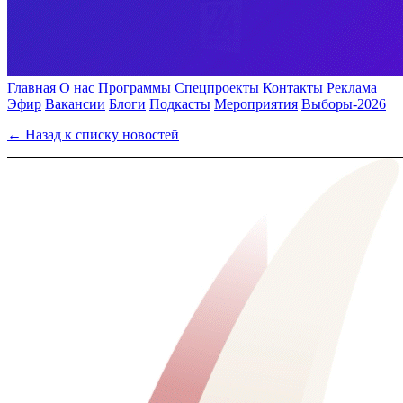
Главная
О нас
Программы
Спецпроекты
Контакты
Реклама
Эфир
Вакансии
Блоги
Подкасты
Мероприятия
Выборы-2026
← Назад к списку новостей