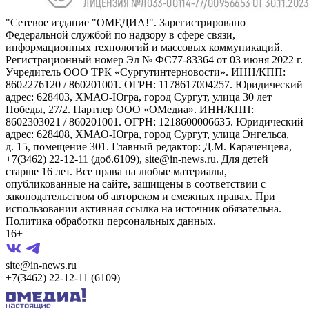
"Сетевое издание "ОМЕДИА!". Зарегистрировано
Федеральной службой по надзору в сфере связи,
информационных технологий и массовых коммуникаций.
Регистрационный номер Эл № ФС77-83364 от 03 июня 2022 г.
Учредитель ООО ТРК «Сургутинтерновости». ИНН/КПП:
8602276120 / 860201001. ОГРН: 1178617004257. Юридический
адрес: 628403, ХМАО-Югра, город Сургут, улица 30 лет
Победы, 27/2. Партнер ООО «ОМедиа». ИНН/КПП:
8602303021 / 860201001. ОГРН: 1218600006635. Юридический
адрес: 628408, ХМАО-Югра, город Сургут, улица Энгельса,
д. 15, помещение 301. Главный редактор: Д.М. Караченцева,
+7(3462) 22-12-11 (доб.6109), site@in-news.ru. Для детей
старше 16 лет. Все права на любые материалы,
опубликованные на сайте, защищены в соответствии с
законодательством об авторском и смежных правах. При
использовании активная ссылка на источник обязательна.
Политика обработки персональных данных.
16+
site@in-news.ru
+7(3462) 22-12-11 (6109)