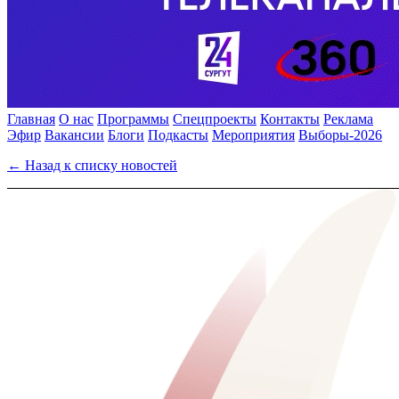
Главная
О нас
Программы
Спецпроекты
Контакты
Реклама
Эфир
Вакансии
Блоги
Подкасты
Мероприятия
Выборы-2026
← Назад к списку новостей