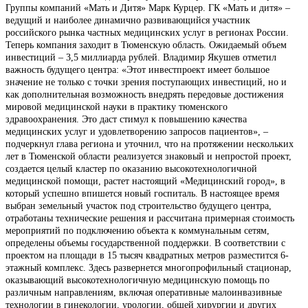
Группы компаний «Мать и Дитя» Марк Курцер. ГК «Мать и дитя» –
ведущий и наиболее динамично развивающийся участник
российского рынка частных медицинских услуг в регионах России.
Теперь компания заходит в Тюменскую область. Ожидаемый объем
инвестиций – 3,5 миллиарда рублей. Владимир Якушев отметил
важность будущего центра: «Этот инвестпроект имеет большое
значение не только с точки зрения поступающих инвестиций, но и
как дополнительная возможность внедрять передовые достижения
мировой медицинской науки в практику тюменского
здравоохранения. Это даст стимул к повышению качества
медицинских услуг и удовлетворению запросов пациентов», –
подчеркнул глава региона и уточнил, что на протяжении нескольких
лет в Тюменской области реализуется знаковый и непростой проект,
создается целый кластер по оказанию высокотехнологичной
медицинской помощи, растет настоящий «Медицинский город», в
который успешно впишется новый госпиталь. В настоящее время
выбран земельный участок под строительство будущего центра,
отработаны технические решения и рассчитана примерная стоимость
мероприятий по подключению объекта к коммунальным сетям,
определены объемы государственной поддержки. В соответствии с
проектом на площади в 15 тысяч квадратных метров разместится 6-
этажный комплекс. Здесь развернется многопрофильный стационар,
оказывающий высокотехнологичную медицинскую помощь по
различным направлениям, включая оперативные малоинвазивные
технологии в гинекологии, урологии, общей хирургии и других