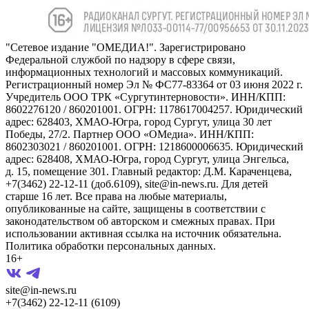
"Сетевое издание "ОМЕДИА!". Зарегистрировано
Федеральной службой по надзору в сфере связи,
информационных технологий и массовых коммуникаций.
Регистрационный номер Эл № ФС77-83364 от 03 июня 2022 г.
Учредитель ООО ТРК «Сургутинтерновости». ИНН/КПП:
8602276120 / 860201001. ОГРН: 1178617004257. Юридический
адрес: 628403, ХМАО-Югра, город Сургут, улица 30 лет
Победы, 27/2. Партнер ООО «ОМедиа». ИНН/КПП:
8602303021 / 860201001. ОГРН: 1218600006635. Юридический
адрес: 628408, ХМАО-Югра, город Сургут, улица Энгельса,
д. 15, помещение 301. Главный редактор: Д.М. Караченцева,
+7(3462) 22-12-11 (доб.6109), site@in-news.ru. Для детей
старше 16 лет. Все права на любые материалы,
опубликованные на сайте, защищены в соответствии с
законодательством об авторском и смежных правах. При
использовании активная ссылка на источник обязательна.
Политика обработки персональных данных.
16+
site@in-news.ru
+7(3462) 22-12-11 (6109)