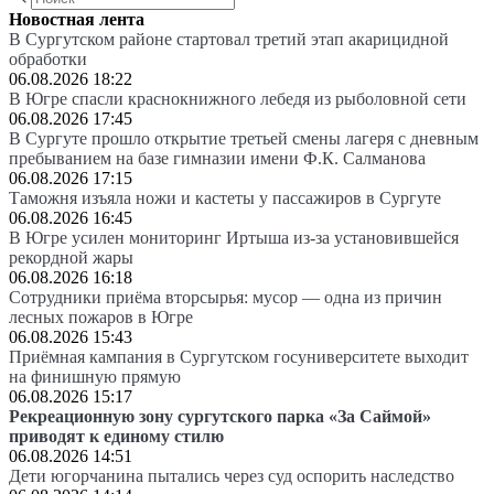
Новостная лента
В Сургутском районе стартовал третий этап акарицидной
обработки
06.08.2026 18:22
В Югре спасли краснокнижного лебедя из рыболовной сети
06.08.2026 17:45
В Сургуте прошло открытие третьей смены лагеря с дневным
пребыванием на базе гимназии имени Ф.К. Салманова
06.08.2026 17:15
Таможня изъяла ножи и кастеты у пассажиров в Сургуте
06.08.2026 16:45
В Югре усилен мониторинг Иртыша из-за установившейся
рекордной жары
06.08.2026 16:18
Сотрудники приёма вторсырья: мусор — одна из причин
лесных пожаров в Югре
06.08.2026 15:43
Приёмная кампания в Сургутском госуниверситете выходит
на финишную прямую
06.08.2026 15:17
Рекреационную зону сургутского парка «За Саймой»
приводят к единому стилю
06.08.2026 14:51
Дети югорчанина пытались через суд оспорить наследство