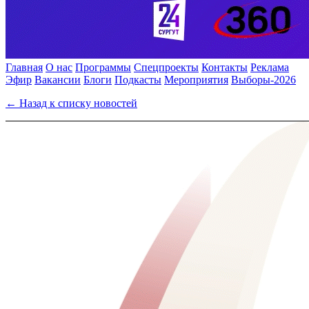
Главная
О нас
Программы
Спецпроекты
Контакты
Реклама
Эфир
Вакансии
Блоги
Подкасты
Мероприятия
Выборы-2026
← Назад к списку новостей