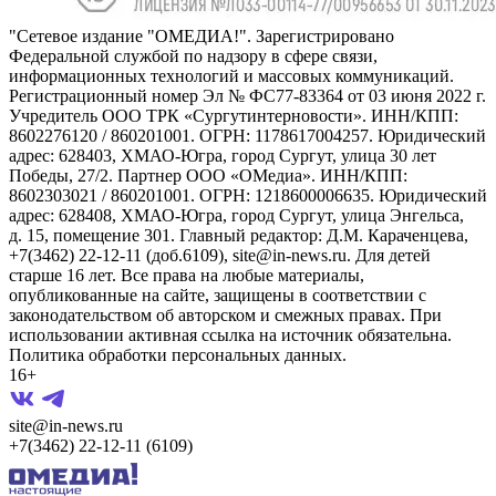
"Сетевое издание "ОМЕДИА!". Зарегистрировано
Федеральной службой по надзору в сфере связи,
информационных технологий и массовых коммуникаций.
Регистрационный номер Эл № ФС77-83364 от 03 июня 2022 г.
Учредитель ООО ТРК «Сургутинтерновости». ИНН/КПП:
8602276120 / 860201001. ОГРН: 1178617004257. Юридический
адрес: 628403, ХМАО-Югра, город Сургут, улица 30 лет
Победы, 27/2. Партнер ООО «ОМедиа». ИНН/КПП:
8602303021 / 860201001. ОГРН: 1218600006635. Юридический
адрес: 628408, ХМАО-Югра, город Сургут, улица Энгельса,
д. 15, помещение 301. Главный редактор: Д.М. Караченцева,
+7(3462) 22-12-11 (доб.6109), site@in-news.ru. Для детей
старше 16 лет. Все права на любые материалы,
опубликованные на сайте, защищены в соответствии с
законодательством об авторском и смежных правах. При
использовании активная ссылка на источник обязательна.
Политика обработки персональных данных.
16+
site@in-news.ru
+7(3462) 22-12-11 (6109)