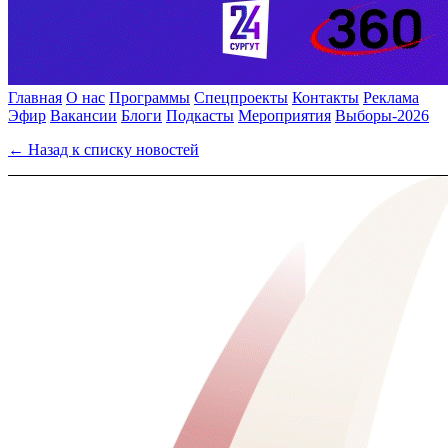
Главная
О нас
Программы
Спецпроекты
Контакты
Реклама
Эфир
Вакансии
Блоги
Подкасты
Мероприятия
Выборы-2026
← Назад к списку новостей