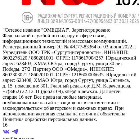
"Сетевое издание "ОМЕДИА!". Зарегистрировано
Федеральной службой по надзору в сфере связи,
информационных технологий и массовых коммуникаций.
Регистрационный номер Эл № ФС77-83364 от 03 июня 2022 г.
Учредитель ООО ТРК «Сургутинтерновости». ИНН/КПП:
8602276120 / 860201001. ОГРН: 1178617004257. Юридический
адрес: 628403, ХМАО-Югра, город Сургут, улица 30 лет
Победы, 27/2. Партнер ООО «ОМедиа». ИНН/КПП:
8602303021 / 860201001. ОГРН: 1218600006635. Юридический
адрес: 628408, ХМАО-Югра, город Сургут, улица Энгельса,
д. 15, помещение 301. Главный редактор: Д.М. Караченцева,
+7(3462) 22-12-11 (доб.6109), site@in-news.ru. Для детей
старше 16 лет. Все права на любые материалы,
опубликованные на сайте, защищены в соответствии с
законодательством об авторском и смежных правах. При
использовании активная ссылка на источник обязательна.
Политика обработки персональных данных.
16+