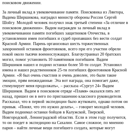
поисковом движении.
За личный вклад в увековечивание памяти. Поисковика из Лянтора,
Вадима Ширшикова, наградил министр обороны России Сергей
Шойгу. Молодой человек получил знак третьей степени «За отличие в
поисковом движении». Вадим награжден за личный вклад в
увековечивании памяти погибших защитников Отечества, в
установлении имен погибших и судеб пропавших без вести солдат
Красной Армии. Парень организовал шесть торжественных
захоронений останков фронтовиков, всего при его участии обрели
покой около тысячи военнослужащих. Благоустраивал 20 братских
могил, помог установить 10 памятников погибшим. Вадим
Ширшиков нашел и поднял останки более 50-ти солдат. Установил
имена и нашел родственников 25-ти погибших фронтовиков Красной
Армии. «Я был очень счастлив и очень доволен, это были такие
эмоции, прям неожиданные. Эта вот награда, она помогает даже,
стимулирует меня продолжать», – рассказа «Сургут 24» Вадим
Ширшиков. Вадим в поисковом отряде «Пламя» оказался пять лет
назад, пришел он в него по приглашению классного руководителя.
Рассказал, что в первой экспедиции было жутковато, однако потом он
привык. «Понял, что это нужно делать», – говорит молодой человек.
Вадим поднимал останки бойцов в Калужской, Тверской,
Новгородской, Ленинградской областях. Если в этом году получится,
то он поедет в экспедицию на Сахалин. Самое сложное, по мнению
парня – найти личные вещи погибшего солдата, которые могут