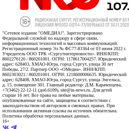
"Сетевое издание "ОМЕДИА!". Зарегистрировано
Федеральной службой по надзору в сфере связи,
информационных технологий и массовых коммуникаций.
Регистрационный номер Эл № ФС77-83364 от 03 июня 2022 г.
Учредитель ООО ТРК «Сургутинтерновости». ИНН/КПП:
8602276120 / 860201001. ОГРН: 1178617004257. Юридический
адрес: 628403, ХМАО-Югра, город Сургут, улица 30 лет
Победы, 27/2. Партнер ООО «ОМедиа». ИНН/КПП:
8602303021 / 860201001. ОГРН: 1218600006635. Юридический
адрес: 628408, ХМАО-Югра, город Сургут, улица Энгельса,
д. 15, помещение 301. Главный редактор: Д.М. Караченцева,
+7(3462) 22-12-11 (доб.6109), site@in-news.ru. Для детей
старше 16 лет. Все права на любые материалы,
опубликованные на сайте, защищены в соответствии с
законодательством об авторском и смежных правах. При
использовании активная ссылка на источник обязательна.
Политика обработки персональных данных.
16+