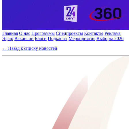
Главная
О нас
Программы
Спецпроекты
Контакты
Реклама
Эфир
Вакансии
Блоги
Подкасты
Мероприятия
Выборы-2026
← Назад к списку новостей