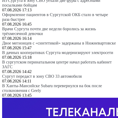
Из Сургута в зону СВО уехали две фуры с адресными
посылками бойцам
07.08.2026 17:13
Оформление пациентов в Сургутской ОКБ стало в четыре
раза быстрее
07.08.2026 16:45
Врачи Сургута почти две недели боролись за жизнь
трёхмесячной девочки
07.08.2026 16:14
Двое мегионцев с «синтетикой» задержаны в Нижневартовске
07.08.2026 15:47
В дачных кооперативах Сургута модернизируют электросети
07.08.2026 15:18
В сургутском перинатальном центре начал работать кабинет
ЗАГС
07.08.2026 14:42
Сургут передаст в зону СВО 33 автомобиля
07.08.2026 14:11
В Ханты-Мансийске Subaru перевернулся на бок после
столкновения с Geely
07.08.2026 13:45