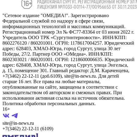
"Сетевое издание "ОМЕДИА!". Зарегистрировано
Федеральной службой по надзору в сфере связи,
информационных технологий и массовых коммуникаций.
Регистрационный номер Эл № ФС77-83364 от 03 июня 2022 г.
Учредитель ООО ТРК «Сургутинтерновости». ИНН/КПП:
8602276120 / 860201001. ОГРН: 1178617004257. Юридический
адрес: 628403, ХМАО-Югра, город Сургут, улица 30 лет
Победы, 27/2. Партнер ООО «ОМедиа». ИНН/КПП:
8602303021 / 860201001. ОГРН: 1218600006635. Юридический
адрес: 628408, ХМАО-Югра, город Сургут, улица Энгельса,
д. 15, помещение 301. Главный редактор: Д.М. Караченцева,
+7(3462) 22-12-11 (доб.6109), site@in-news.ru. Для детей
старше 16 лет. Все права на любые материалы,
опубликованные на сайте, защищены в соответствии с
законодательством об авторском и смежных правах. При
использовании активная ссылка на источник обязательна.
Политика обработки персональных данных.
16+
site@in-news.ru
+7(3462) 22-12-11 (6109)