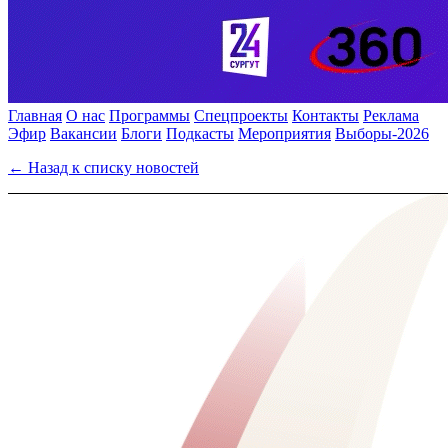
Главная
О нас
Программы
Спецпроекты
Контакты
Реклама
Эфир
Вакансии
Блоги
Подкасты
Мероприятия
Выборы-2026
← Назад к списку новостей