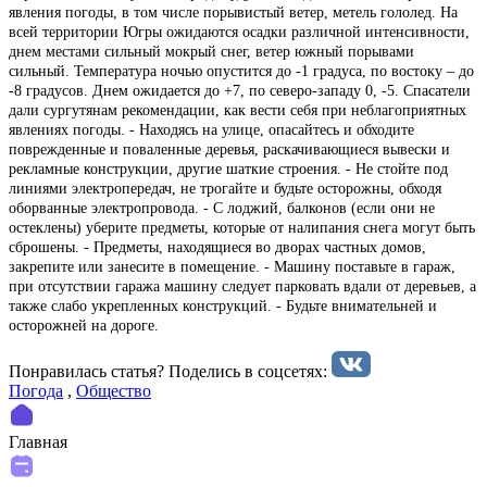
явления погоды, в том числе порывистый ветер, метель гололед. На
всей территории Югры ожидаются осадки различной интенсивности,
днем местами сильный мокрый снег, ветер южный порывами
сильный. Температура ночью опустится до -1 градуса, по востоку – до
-8 градусов. Днем ожидается до +7, по северо-западу 0, -5. Спасатели
дали сургутянам рекомендации, как вести себя при неблагоприятных
явлениях погоды. - Находясь на улице, опасайтесь и обходите
поврежденные и поваленные деревья, раскачивающиеся вывески и
рекламные конструкции, другие шаткие строения. - Не стойте под
линиями электропередач, не трогайте и будьте осторожны, обходя
оборванные электропровода. - С лоджий, балконов (если они не
остеклены) уберите предметы, которые от налипания снега могут быть
сброшены. - Предметы, находящиеся во дворах частных домов,
закрепите или занесите в помещение. - Машину поставьте в гараж,
при отсутствии гаража машину следует парковать вдали от деревьев, а
также слабо укрепленных конструкций. - Будьте внимательней и
осторожней на дороге.
Понравилась статья? Поделиcь в соцсетях:
Погода
,
Общество
Главная