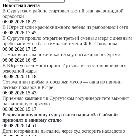
Новостная лента
В Сургутском районе стартовал третий этап акарицидной
обработки
06.08.2026 18:22
В Югре спасли краснокнижного лебедя из рыболовной сети
06.08.2026 17:45
В Сургуте прошло открытие третьей смены лагеря с дневным
пребыванием на базе гимназии имени Ф.К. Салманова
06.08.2026 17:15
Таможня изъяла ножи и кастеты у пассажиров в Сургуте
06.08.2026 16:45
В Югре усилен мониторинг Иртыша из-за установившейся
рекордной жары
06.08.2026 16:18
Сотрудники приёма вторсырья: мусор — одна из причин
лесных пожаров в Югре
06.08.2026 15:43
Приёмная кампания в Сургутском госуниверситете выходит
на финишную прямую
06.08.2026 15:17
Рекреационную зону сургутского парка «За Саймой»
приводят к единому стилю
06.08.2026 14:51
Дети югорчанина пытались через суд оспорить наследство