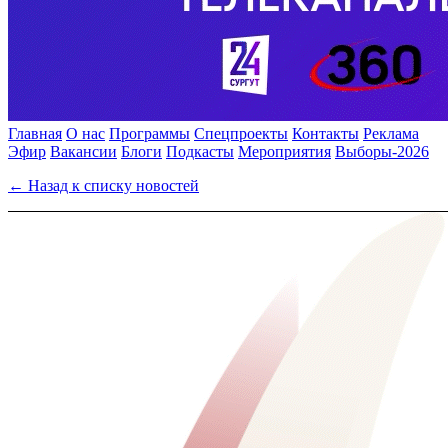
Главная
О нас
Программы
Спецпроекты
Контакты
Реклама
Эфир
Вакансии
Блоги
Подкасты
Мероприятия
Выборы-2026
← Назад к списку новостей