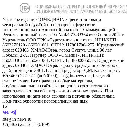
"Сетевое издание "ОМЕДИА!". Зарегистрировано
Федеральной службой по надзору в сфере связи,
информационных технологий и массовых коммуникаций.
Регистрационный номер Эл № ФС77-83364 от 03 июня 2022 г.
Учредитель ООО ТРК «Сургутинтерновости». ИНН/КПП:
8602276120 / 860201001. ОГРН: 1178617004257. Юридический
адрес: 628403, ХМАО-Югра, город Сургут, улица 30 лет
Победы, 27/2. Партнер ООО «ОМедиа». ИНН/КПП:
8602303021 / 860201001. ОГРН: 1218600006635. Юридический
адрес: 628408, ХМАО-Югра, город Сургут, улица Энгельса,
д. 15, помещение 301. Главный редактор: Д.М. Караченцева,
+7(3462) 22-12-11 (доб.6109), site@in-news.ru. Для детей
старше 16 лет. Все права на любые материалы,
опубликованные на сайте, защищены в соответствии с
законодательством об авторском и смежных правах. При
использовании активная ссылка на источник обязательна.
Политика обработки персональных данных.
16+
site@in-news.ru
+7(3462) 22-12-11 (6109)