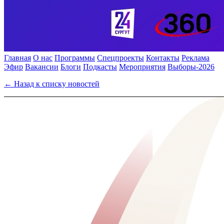
Главная
О нас
Программы
Спецпроекты
Контакты
Реклама
Эфир
Вакансии
Блоги
Подкасты
Мероприятия
Выборы-2026
← Назад к списку новостей