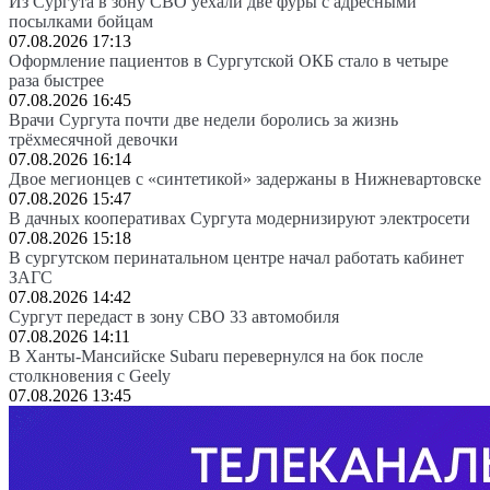
Из Сургута в зону СВО уехали две фуры с адресными
посылками бойцам
07.08.2026 17:13
Оформление пациентов в Сургутской ОКБ стало в четыре
раза быстрее
07.08.2026 16:45
Врачи Сургута почти две недели боролись за жизнь
трёхмесячной девочки
07.08.2026 16:14
Двое мегионцев с «синтетикой» задержаны в Нижневартовске
07.08.2026 15:47
В дачных кооперативах Сургута модернизируют электросети
07.08.2026 15:18
В сургутском перинатальном центре начал работать кабинет
ЗАГС
07.08.2026 14:42
Сургут передаст в зону СВО 33 автомобиля
07.08.2026 14:11
В Ханты-Мансийске Subaru перевернулся на бок после
столкновения с Geely
07.08.2026 13:45