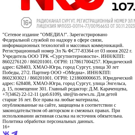
"Сетевое издание "ОМЕДИА!". Зарегистрировано
Федеральной службой по надзору в сфере связи,
информационных технологий и массовых коммуникаций.
Регистрационный номер Эл № ФС77-83364 от 03 июня 2022 г.
Учредитель ООО ТРК «Сургутинтерновости». ИНН/КПП:
8602276120 / 860201001. ОГРН: 1178617004257. Юридический
адрес: 628403, ХМАО-Югра, город Сургут, улица 30 лет
Победы, 27/2. Партнер ООО «ОМедиа». ИНН/КПП:
8602303021 / 860201001. ОГРН: 1218600006635. Юридический
адрес: 628408, ХМАО-Югра, город Сургут, улица Энгельса,
д. 15, помещение 301. Главный редактор: Д.М. Караченцева,
+7(3462) 22-12-11 (доб.6109), site@in-news.ru. Для детей
старше 16 лет. Все права на любые материалы,
опубликованные на сайте, защищены в соответствии с
законодательством об авторском и смежных правах. При
использовании активная ссылка на источник обязательна.
Политика обработки персональных данных.
16+