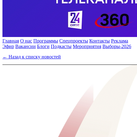
Главная
О нас
Программы
Спецпроекты
Контакты
Реклама
Эфир
Вакансии
Блоги
Подкасты
Мероприятия
Выборы-2026
← Назад к списку новостей