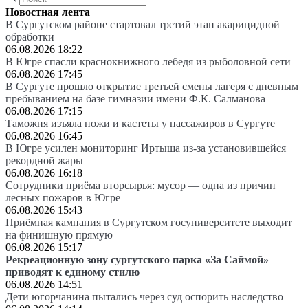
Новостная лента
В Сургутском районе стартовал третий этап акарицидной
обработки
06.08.2026 18:22
В Югре спасли краснокнижного лебедя из рыболовной сети
06.08.2026 17:45
В Сургуте прошло открытие третьей смены лагеря с дневным
пребыванием на базе гимназии имени Ф.К. Салманова
06.08.2026 17:15
Таможня изъяла ножи и кастеты у пассажиров в Сургуте
06.08.2026 16:45
В Югре усилен мониторинг Иртыша из-за установившейся
рекордной жары
06.08.2026 16:18
Сотрудники приёма вторсырья: мусор — одна из причин
лесных пожаров в Югре
06.08.2026 15:43
Приёмная кампания в Сургутском госуниверситете выходит
на финишную прямую
06.08.2026 15:17
Рекреационную зону сургутского парка «За Саймой»
приводят к единому стилю
06.08.2026 14:51
Дети югорчанина пытались через суд оспорить наследство