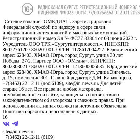
"Сетевое издание "ОМЕДИА!". Зарегистрировано
Федеральной службой по надзору в сфере связи,
информационных технологий и массовых коммуникаций.
Регистрационный номер Эл № ФС77-83364 от 03 июня 2022 г.
Учредитель ООО ТРК «Сургутинтерновости». ИНН/КПП:
8602276120 / 860201001. ОГРН: 1178617004257. Юридический
адрес: 628403, ХМАО-Югра, город Сургут, улица 30 лет
Победы, 27/2. Партнер ООО «ОМедиа». ИНН/КПП:
8602303021 / 860201001. ОГРН: 1218600006635. Юридический
адрес: 628408, ХМАО-Югра, город Сургут, улица Энгельса,
д. 15, помещение 301. Главный редактор: Д.М. Караченцева,
+7(3462) 22-12-11 (доб.6109), site@in-news.ru. Для детей
старше 16 лет. Все права на любые материалы,
опубликованные на сайте, защищены в соответствии с
законодательством об авторском и смежных правах. При
использовании активная ссылка на источник обязательна.
Политика обработки персональных данных.
16+
site@in-news.ru
+7(3462) 22-12-11 (6109)