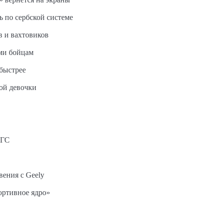
ь по сербской системе
в и вахтовиков
ми бойцам
быстрее
ной девочки
АГС
вения с Geely
ортивное ядро»