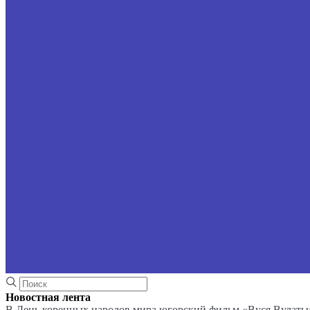
Новостная лента
В День коренных народов мира югорский фильм «Вуся Вулаты»