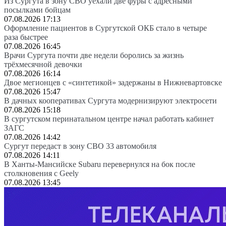
Из Сургута в зону СВО уехали две фуры с адресными
посылками бойцам
07.08.2026 17:13
Оформление пациентов в Сургутской ОКБ стало в четыре
раза быстрее
07.08.2026 16:45
Врачи Сургута почти две недели боролись за жизнь
трёхмесячной девочки
07.08.2026 16:14
Двое мегионцев с «синтетикой» задержаны в Нижневартовске
07.08.2026 15:47
В дачных кооперативах Сургута модернизируют электросети
07.08.2026 15:18
В сургутском перинатальном центре начал работать кабинет
ЗАГС
07.08.2026 14:42
Сургут передаст в зону СВО 33 автомобиля
07.08.2026 14:11
В Ханты-Мансийске Subaru перевернулся на бок после
столкновения с Geely
07.08.2026 13:45