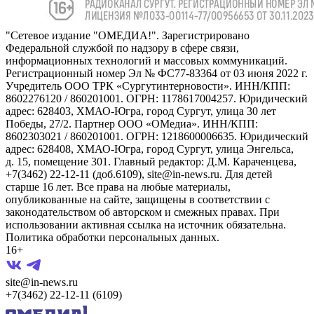
"Сетевое издание "ОМЕДИА!". Зарегистрировано
Федеральной службой по надзору в сфере связи,
информационных технологий и массовых коммуникаций.
Регистрационный номер Эл № ФС77-83364 от 03 июня 2022 г.
Учредитель ООО ТРК «Сургутинтерновости». ИНН/КПП:
8602276120 / 860201001. ОГРН: 1178617004257. Юридический
адрес: 628403, ХМАО-Югра, город Сургут, улица 30 лет
Победы, 27/2. Партнер ООО «ОМедиа». ИНН/КПП:
8602303021 / 860201001. ОГРН: 1218600006635. Юридический
адрес: 628408, ХМАО-Югра, город Сургут, улица Энгельса,
д. 15, помещение 301. Главный редактор: Д.М. Караченцева,
+7(3462) 22-12-11 (доб.6109), site@in-news.ru. Для детей
старше 16 лет. Все права на любые материалы,
опубликованные на сайте, защищены в соответствии с
законодательством об авторском и смежных правах. При
использовании активная ссылка на источник обязательна.
Политика обработки персональных данных.
16+
site@in-news.ru
+7(3462) 22-12-11 (6109)