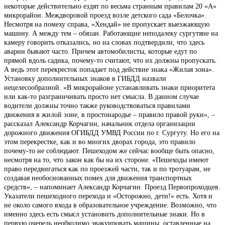
некоторые действительно ездят по весьма странным правилам 20 «А»
микрорайон. Междворовой проезд возле детского сада «Белочка».
Несмотря на помеху справа, «Хендай» не пропускает выезжающую
машину. А между тем – обязан. Работающие неподалеку сургутяне на
камеру говорить отказались, но на словах подтвердили, что здесь
аварии бывают часто. Причем автомобилисты, которые едут по
прямой вдоль садика, почему-то считают, что их должны пропускать.
А ведь этот перекресток попадает под действие знака «Жилая зона».
Установку дополнительных знаков в ГИБДД назвали
нецелесообразной. «В микрорайоне устанавливать знаки приоритета
или как-то разграничивать просто нет смысла. В данном случае
водители должны точно также руководствоваться правилами
движения в жилой зоне, в простонародье – правило правой руки», –
рассказал Александр Корчагин, начальник отдела организации
дорожного движения ОГИБДД УМВД России по г. Сургуту. Но его на
этом перекрестке, как и во многих дворах города, это правило
почему-то не соблюдают. Пешеходом же сейчас вообще быть опасно,
несмотря на то, что закон как бы на их стороне. «Пешеходы имеют
право передвигаться как по проезжей части, так и по тротуарам, не
создавая необоснованных помех для движения транспортных
средств», – напоминает Александр Корчагин. Проезд Первопроходцев.
Указатели пешеходного перехода и «Осторожно, дети!» есть. Хотя и
не около самого входа в образовательное учреждение. Возможно, что
именно здесь есть смысл установить дополнительные знаки. Но в
первую очередь необходимо эвакуировать машины, оставленные на