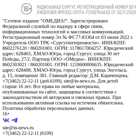
"Сетевое издание "ОМЕДИА!". Зарегистрировано
Федеральной службой по надзору в сфере связи,
информационных технологий и массовых коммуникаций.
Регистрационный номер Эл № ФС77-83364 от 03 июня 2022 г.
Учредитель ООО ТРК «Сургутинтерновости». ИНН/КПП:
8602276120 / 860201001. ОГРН: 1178617004257. Юридический
адрес: 628403, ХМАО-Югра, город Сургут, улица 30 лет
Победы, 27/2. Партнер ООО «ОМедиа». ИНН/КПП:
8602303021 / 860201001. ОГРН: 1218600006635. Юридический
адрес: 628408, ХМАО-Югра, город Сургут, улица Энгельса,
д. 15, помещение 301. Главный редактор: Д.М. Караченцева,
+7(3462) 22-12-11 (доб.6109), site@in-news.ru. Для детей
старше 16 лет. Все права на любые материалы,
опубликованные на сайте, защищены в соответствии с
законодательством об авторском и смежных правах. При
использовании активная ссылка на источник обязательна.
Политика обработки персональных данных.
16+
site@in-news.ru
+7(3462) 22-12-11 (6109)