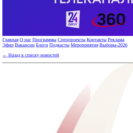
Главная
О нас
Программы
Спецпроекты
Контакты
Реклама
Эфир
Вакансии
Блоги
Подкасты
Мероприятия
Выборы-2026
← Назад к списку новостей