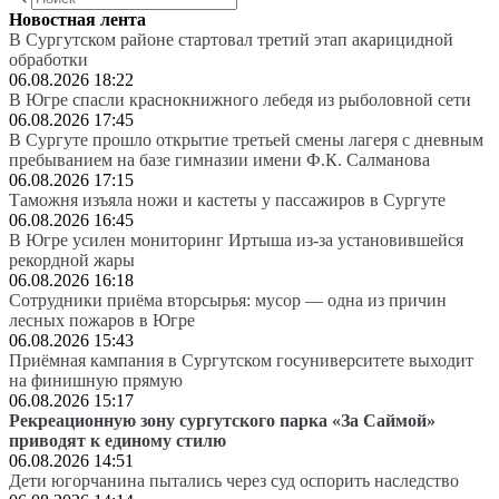
Новостная лента
В Сургутском районе стартовал третий этап акарицидной
обработки
06.08.2026 18:22
В Югре спасли краснокнижного лебедя из рыболовной сети
06.08.2026 17:45
В Сургуте прошло открытие третьей смены лагеря с дневным
пребыванием на базе гимназии имени Ф.К. Салманова
06.08.2026 17:15
Таможня изъяла ножи и кастеты у пассажиров в Сургуте
06.08.2026 16:45
В Югре усилен мониторинг Иртыша из-за установившейся
рекордной жары
06.08.2026 16:18
Сотрудники приёма вторсырья: мусор — одна из причин
лесных пожаров в Югре
06.08.2026 15:43
Приёмная кампания в Сургутском госуниверситете выходит
на финишную прямую
06.08.2026 15:17
Рекреационную зону сургутского парка «За Саймой»
приводят к единому стилю
06.08.2026 14:51
Дети югорчанина пытались через суд оспорить наследство