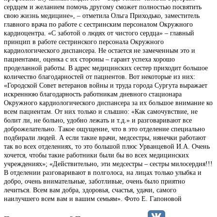
сердцем и желанием помочь другому сможет полностью посвятить
свою жизнь медицине», – отметила Ольга Приходько, заместитель
главного врача по работе с сестринским персоналом Окружного
кардиоцентра. «С заботой о людях от чистого сердца» – главный
принцип в работе сестринского персонала Окружного
кардиологического диспансера. Не остается не замеченным это и
пациентами, оценка с их стороны – гарант успеха хорошо
проделанной работы. В адрес медицинских сестер приходит большое
количество благодарностей от пациентов. Вот некоторые из них:
«Городской Совет ветеранов войны и труда города Сургута выражает
искреннюю благодарность работникам дневного стационара
Окружного кардиологического диспансера за их большое внимание ко
всем пациентам. От них только и слышно: «Как самочувствие, не
болит ли, не больно, удобно лежать и т.д.» и разговаривают все
доброжелательно. Такое ощущение, что в это отделение специально
подбирали людей. А если такие врачи, медсестры, нянечки работают
так во всех отделениях, то это большой плюс Урванцевой И.А. Очень
хочется, чтобы такие работники были бы во всех медицинских
учреждениях»; «Действительно, эти медсестры – сестры милосердия!!!
В отделении разговаривают в полголоса, на лицах только улыбка и
добро, очень внимательные, заботливые, очень было приятно
лечиться. Всем вам добра, здоровья, счастья, удачи, самого
наилучшего всем вам и вашим семьям». Фото Е. Гапоновой