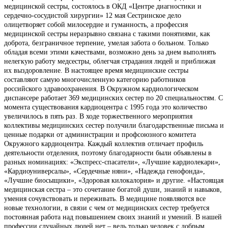
медицинской сестры, состоялось в ОКД «Центре диагностики и
сердечно-сосудистой хирургии» 12 мая Сестринское дело
олицетворяет собой милосердие и гуманность, а профессия
медицинской сестры неразрывно связана с такими понятиями, как
доброта, безграничное терпение, умелая забота о больном. Только
обладая всеми этими качествами, возможно день за днем выполнять
нелегкую работу медсестры, облегчая страдания людей и приближая
их выздоровление. В настоящее время медицинские сестры
составляют самую многочисленную категорию работников
российского здравоохранения. В Окружном кардиологическом
диспансере работает 369 медицинских сестер по 20 специальностям. С
момента существования кардиоцентра с 1995 года это количество
увеличилось в пять раз. В ходе торжественного мероприятия
коллективы медицинских сестер получили благодарственные письма и
ценные подарки от администрации и профсоюзного комитета
Окружного кардиоцентра. Каждый коллектив отличает профиль
деятельности отделения, поэтому благодарности были объявлены в
разных номинациях: «Экспресс-спасатели», «Лучшие кардиолекари»,
«Кардиоуниверсалы», «Сердечные няни», «Надежда генофонда»,
«Лучшие биосыщики», «Здоровая килокалория» и другие. «Настоящая
медицинская сестра – это сочетание богатой души, знаний и навыков,
умения сочувствовать и переживать. В медицине появляются все
новые технологии, в связи с чем от медицинских сестер требуется
постоянная работа над повышением своих знаний и умений. В нашей
профессии случайных людей нет – ведь только человек с добрым