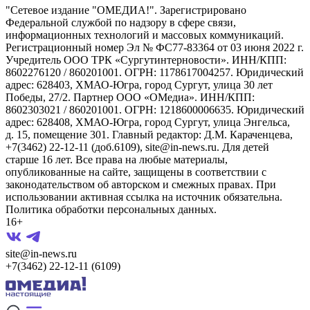
"Сетевое издание "ОМЕДИА!". Зарегистрировано
Федеральной службой по надзору в сфере связи,
информационных технологий и массовых коммуникаций.
Регистрационный номер Эл № ФС77-83364 от 03 июня 2022 г.
Учредитель ООО ТРК «Сургутинтерновости». ИНН/КПП:
8602276120 / 860201001. ОГРН: 1178617004257. Юридический
адрес: 628403, ХМАО-Югра, город Сургут, улица 30 лет
Победы, 27/2. Партнер ООО «ОМедиа». ИНН/КПП:
8602303021 / 860201001. ОГРН: 1218600006635. Юридический
адрес: 628408, ХМАО-Югра, город Сургут, улица Энгельса,
д. 15, помещение 301. Главный редактор: Д.М. Караченцева,
+7(3462) 22-12-11 (доб.6109), site@in-news.ru. Для детей
старше 16 лет. Все права на любые материалы,
опубликованные на сайте, защищены в соответствии с
законодательством об авторском и смежных правах. При
использовании активная ссылка на источник обязательна.
Политика обработки персональных данных.
16+
site@in-news.ru
+7(3462) 22-12-11 (6109)