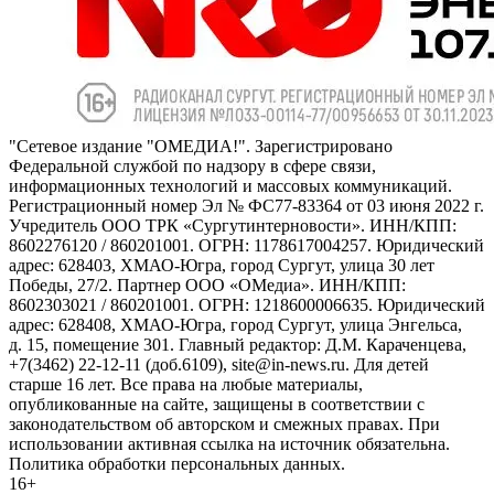
"Сетевое издание "ОМЕДИА!". Зарегистрировано
Федеральной службой по надзору в сфере связи,
информационных технологий и массовых коммуникаций.
Регистрационный номер Эл № ФС77-83364 от 03 июня 2022 г.
Учредитель ООО ТРК «Сургутинтерновости». ИНН/КПП:
8602276120 / 860201001. ОГРН: 1178617004257. Юридический
адрес: 628403, ХМАО-Югра, город Сургут, улица 30 лет
Победы, 27/2. Партнер ООО «ОМедиа». ИНН/КПП:
8602303021 / 860201001. ОГРН: 1218600006635. Юридический
адрес: 628408, ХМАО-Югра, город Сургут, улица Энгельса,
д. 15, помещение 301. Главный редактор: Д.М. Караченцева,
+7(3462) 22-12-11 (доб.6109), site@in-news.ru. Для детей
старше 16 лет. Все права на любые материалы,
опубликованные на сайте, защищены в соответствии с
законодательством об авторском и смежных правах. При
использовании активная ссылка на источник обязательна.
Политика обработки персональных данных.
16+