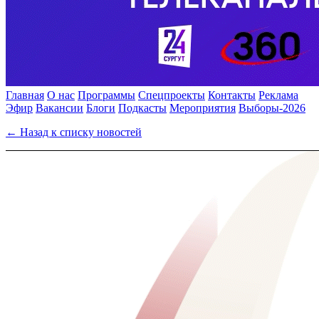
Главная
О нас
Программы
Спецпроекты
Контакты
Реклама
Эфир
Вакансии
Блоги
Подкасты
Мероприятия
Выборы-2026
← Назад к списку новостей