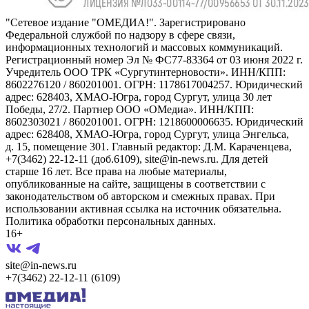
"Сетевое издание "ОМЕДИА!". Зарегистрировано
Федеральной службой по надзору в сфере связи,
информационных технологий и массовых коммуникаций.
Регистрационный номер Эл № ФС77-83364 от 03 июня 2022 г.
Учредитель ООО ТРК «Сургутинтерновости». ИНН/КПП:
8602276120 / 860201001. ОГРН: 1178617004257. Юридический
адрес: 628403, ХМАО-Югра, город Сургут, улица 30 лет
Победы, 27/2. Партнер ООО «ОМедиа». ИНН/КПП:
8602303021 / 860201001. ОГРН: 1218600006635. Юридический
адрес: 628408, ХМАО-Югра, город Сургут, улица Энгельса,
д. 15, помещение 301. Главный редактор: Д.М. Караченцева,
+7(3462) 22-12-11 (доб.6109), site@in-news.ru. Для детей
старше 16 лет. Все права на любые материалы,
опубликованные на сайте, защищены в соответствии с
законодательством об авторском и смежных правах. При
использовании активная ссылка на источник обязательна.
Политика обработки персональных данных.
16+
site@in-news.ru
+7(3462) 22-12-11 (6109)