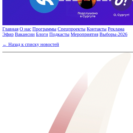
Главная
О нас
Программы
Спецпроекты
Контакты
Реклама
Эфир
Вакансии
Блоги
Подкасты
Мероприятия
Выборы-2026
← Назад к списку новостей