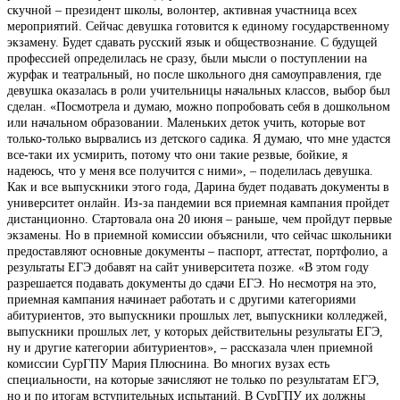
скучной – президент школы, волонтер, активная участница всех
мероприятий. Сейчас девушка готовится к единому государственному
экзамену. Будет сдавать русский язык и обществознание. С будущей
профессией определилась не сразу, были мысли о поступлении на
журфак и театральный, но после школьного дня самоуправления, где
девушка оказалась в роли учительницы начальных классов, выбор был
сделан. «Посмотрела и думаю, можно попробовать себя в дошкольном
или начальном образовании. Маленьких деток учить, которые вот
только-только вырвались из детского садика. Я думаю, что мне удастся
все-таки их усмирить, потому что они такие резвые, бойкие, я
надеюсь, что у меня все получится с ними», – поделилась девушка.
Как и все выпускники этого года, Дарина будет подавать документы в
университет онлайн. Из-за пандемии вся приемная кампания пройдет
дистанционно. Стартовала она 20 июня – раньше, чем пройдут первые
экзамены. Но в приемной комиссии объяснили, что сейчас школьники
предоставляют основные документы – паспорт, аттестат, портфолио, а
результаты ЕГЭ добавят на сайт университета позже. «В этом году
разрешается подавать документы до сдачи ЕГЭ. Но несмотря на это,
приемная кампания начинает работать и с другими категориями
абитуриентов, это выпускники прошлых лет, выпускники колледжей,
выпускники прошлых лет, у которых действительны результаты ЕГЭ,
ну и другие категории абитуриентов», – рассказала член приемной
комиссии СурГПУ Мария Плюснина. Во многих вузах есть
специальности, на которые зачисляют не только по результатам ЕГЭ,
но и по итогам вступительных испытаний. В СурГПУ их должны