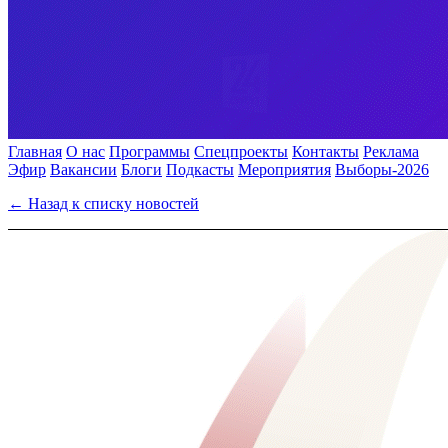
Главная
О нас
Программы
Спецпроекты
Контакты
Реклама
Эфир
Вакансии
Блоги
Подкасты
Мероприятия
Выборы-2026
← Назад к списку новостей