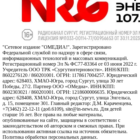
"Сетевое издание "ОМЕДИА!". Зарегистрировано
Федеральной службой по надзору в сфере связи,
информационных технологий и массовых коммуникаций.
Регистрационный номер Эл № ФС77-83364 от 03 июня 2022 г.
Учредитель ООО ТРК «Сургутинтерновости». ИНН/КПП:
8602276120 / 860201001. ОГРН: 1178617004257. Юридический
адрес: 628403, ХМАО-Югра, город Сургут, улица 30 лет
Победы, 27/2. Партнер ООО «ОМедиа». ИНН/КПП:
8602303021 / 860201001. ОГРН: 1218600006635. Юридический
адрес: 628408, ХМАО-Югра, город Сургут, улица Энгельса,
д. 15, помещение 301. Главный редактор: Д.М. Караченцева,
+7(3462) 22-12-11 (доб.6109), site@in-news.ru. Для детей
старше 16 лет. Все права на любые материалы,
опубликованные на сайте, защищены в соответствии с
законодательством об авторском и смежных правах. При
использовании активная ссылка на источник обязательна.
Политика обработки персональных данных.