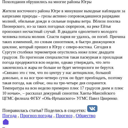
Похолодания обрушились на многие районы Югры
Жители восточного района Югре в минувшие выходные наблюдали за
капризами природы – грозы активно сопровождавшиеся разрядами
молний, обильные дожди и сильные порывы ветра. Вблизи поселка
Пионерского, из-за таких погодных сюрпризов, на реке Ейтья
произошел несчастный случай. В двадцати однолетнего молодого
человека попала молния. Спасти парня не удалось, он погиб. Причина
таких изменений, по словам синоптиков, в быстро движущимся
циклоне, который пришел в Югру с северо-востока. Сегодня в
Сургуте столбики термометров опустились ниже плюс двадцати
градусов. По прогнозам специалистов такая пасмурная и прохладная
погода продержится всю неделю, однако утверждать, что лето
закончилось и жары не больше не будет метеорологи не берутся.
«Связано это с тем, что по центру у нас антициклон, большой
довольно, и на все трое-четверо суток он будет преобладать, поэтому
такая погода, как сейчас, она на три-четыре дня сохранится.
Температура на всю неделю примерно плюс 17 градусов днем и плюс
10 ночью», – рассказал дежурный синоптик Ханты-Мансийского
ЦГМС филиала ФГБУ «Обь-Иртышского» УГМС Павел Цвиренко.
Понравилась статья? Поделиcь в соцсетях:
Погода
,
Прогноз погоды
,
Прогноз
,
Общество