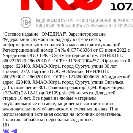
"Сетевое издание "ОМЕДИА!". Зарегистрировано
Федеральной службой по надзору в сфере связи,
информационных технологий и массовых коммуникаций.
Регистрационный номер Эл № ФС77-83364 от 03 июня 2022 г.
Учредитель ООО ТРК «Сургутинтерновости». ИНН/КПП:
8602276120 / 860201001. ОГРН: 1178617004257. Юридический
адрес: 628403, ХМАО-Югра, город Сургут, улица 30 лет
Победы, 27/2. Партнер ООО «ОМедиа». ИНН/КПП:
8602303021 / 860201001. ОГРН: 1218600006635. Юридический
адрес: 628408, ХМАО-Югра, город Сургут, улица Энгельса,
д. 15, помещение 301. Главный редактор: Д.М. Караченцева,
+7(3462) 22-12-11 (доб.6109), site@in-news.ru. Для детей
старше 16 лет. Все права на любые материалы,
опубликованные на сайте, защищены в соответствии с
законодательством об авторском и смежных правах. При
использовании активная ссылка на источник обязательна.
Политика обработки персональных данных.
16+