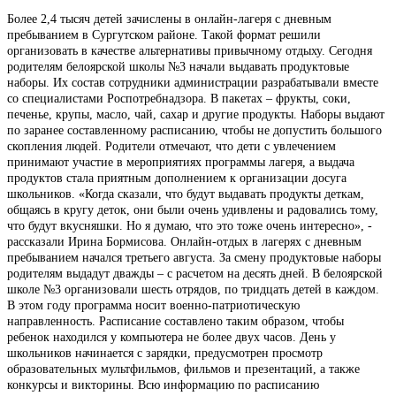
Более 2,4 тысяч детей зачислены в онлайн-лагеря с дневным
пребыванием в Сургутском районе. Такой формат решили
организовать в качестве альтернативы привычному отдыху. Сегодня
родителям белоярской школы №3 начали выдавать продуктовые
наборы. Их состав сотрудники администрации разрабатывали вместе
со специалистами Роспотребнадзора. В пакетах – фрукты, соки,
печенье, крупы, масло, чай, сахар и другие продукты. Наборы выдают
по заранее составленному расписанию, чтобы не допустить большого
скопления людей. Родители отмечают, что дети с увлечением
принимают участие в мероприятиях программы лагеря, а выдача
продуктов стала приятным дополнением к организации досуга
школьников. «Когда сказали, что будут выдавать продукты деткам,
общаясь в кругу деток, они были очень удивлены и радовались тому,
что будут вкусняшки. Но я думаю, что это тоже очень интересно», -
рассказали Ирина Бормисова. Онлайн-отдых в лагерях с дневным
пребыванием начался третьего августа. За смену продуктовые наборы
родителям выдадут дважды – с расчетом на десять дней. В белоярской
школе №3 организовали шесть отрядов, по тридцать детей в каждом.
В этом году программа носит военно-патриотическую
направленность. Расписание составлено таким образом, чтобы
ребенок находился у компьютера не более двух часов. День у
школьников начинается с зарядки, предусмотрен просмотр
образовательных мультфильмов, фильмов и презентаций, а также
конкурсы и викторины. Всю информацию по расписанию