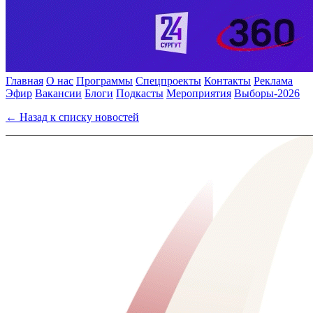
Главная
О нас
Программы
Спецпроекты
Контакты
Реклама
Эфир
Вакансии
Блоги
Подкасты
Мероприятия
Выборы-2026
← Назад к списку новостей