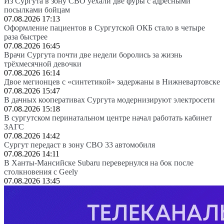
Из Сургута в зону СВО уехали две фуры с адресными
посылками бойцам
07.08.2026 17:13
Оформление пациентов в Сургутской ОКБ стало в четыре
раза быстрее
07.08.2026 16:45
Врачи Сургута почти две недели боролись за жизнь
трёхмесячной девочки
07.08.2026 16:14
Двое мегионцев с «синтетикой» задержаны в Нижневартовске
07.08.2026 15:47
В дачных кооперативах Сургута модернизируют электросети
07.08.2026 15:18
В сургутском перинатальном центре начал работать кабинет
ЗАГС
07.08.2026 14:42
Сургут передаст в зону СВО 33 автомобиля
07.08.2026 14:11
В Ханты-Мансийске Subaru перевернулся на бок после
столкновения с Geely
07.08.2026 13:45