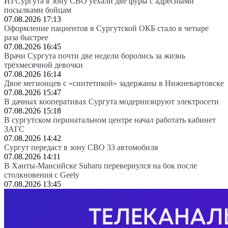
Из Сургута в зону СВО уехали две фуры с адресными
посылками бойцам
07.08.2026 17:13
Оформление пациентов в Сургутской ОКБ стало в четыре
раза быстрее
07.08.2026 16:45
Врачи Сургута почти две недели боролись за жизнь
трёхмесячной девочки
07.08.2026 16:14
Двое мегионцев с «синтетикой» задержаны в Нижневартовске
07.08.2026 15:47
В дачных кооперативах Сургута модернизируют электросети
07.08.2026 15:18
В сургутском перинатальном центре начал работать кабинет
ЗАГС
07.08.2026 14:42
Сургут передаст в зону СВО 33 автомобиля
07.08.2026 14:11
В Ханты-Мансийске Subaru перевернулся на бок после
столкновения с Geely
07.08.2026 13:45