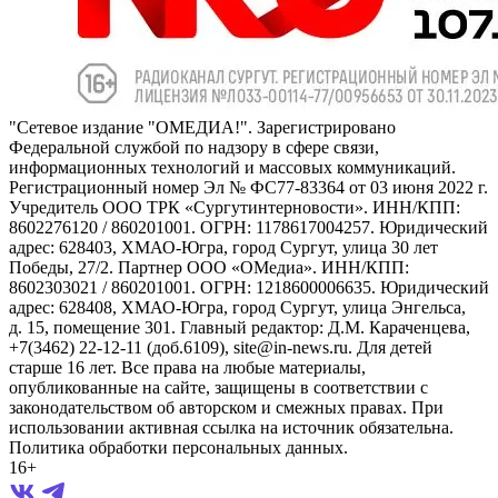
"Сетевое издание "ОМЕДИА!". Зарегистрировано
Федеральной службой по надзору в сфере связи,
информационных технологий и массовых коммуникаций.
Регистрационный номер Эл № ФС77-83364 от 03 июня 2022 г.
Учредитель ООО ТРК «Сургутинтерновости». ИНН/КПП:
8602276120 / 860201001. ОГРН: 1178617004257. Юридический
адрес: 628403, ХМАО-Югра, город Сургут, улица 30 лет
Победы, 27/2. Партнер ООО «ОМедиа». ИНН/КПП:
8602303021 / 860201001. ОГРН: 1218600006635. Юридический
адрес: 628408, ХМАО-Югра, город Сургут, улица Энгельса,
д. 15, помещение 301. Главный редактор: Д.М. Караченцева,
+7(3462) 22-12-11 (доб.6109), site@in-news.ru. Для детей
старше 16 лет. Все права на любые материалы,
опубликованные на сайте, защищены в соответствии с
законодательством об авторском и смежных правах. При
использовании активная ссылка на источник обязательна.
Политика обработки персональных данных.
16+