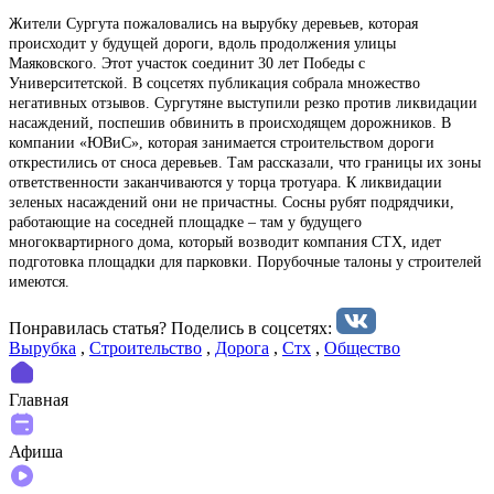
Жители Сургута пожаловались на вырубку деревьев, которая
происходит у будущей дороги, вдоль продолжения улицы
Маяковского. Этот участок соединит 30 лет Победы с
Университетской. В соцсетях публикация собрала множество
негативных отзывов. Сургутяне выступили резко против ликвидации
насаждений, поспешив обвинить в происходящем дорожников. В
компании «ЮВиС», которая занимается строительством дороги
открестились от сноса деревьев. Там рассказали, что границы их зоны
ответственности заканчиваются у торца тротуара. К ликвидации
зеленых насаждений они не причастны. Сосны рубят подрядчики,
работающие на соседней площадке – там у будущего
многоквартирного дома, который возводит компания СТХ, идет
подготовка площадки для парковки. Порубочные талоны у строителей
имеются.
Понравилась статья? Поделиcь в соцсетях:
Вырубка
,
Строительство
,
Дорога
,
Стх
,
Общество
Главная
Афиша