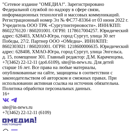
"Сетевое издание "ОМЕДИА!". Зарегистрировано
Федеральной службой по надзору в сфере связи,
информационных технологий и массовых коммуникаций.
Регистрационный номер Эл № ФС77-83364 от 03 июня 2022 г.
Учредитель ООО ТРК «Сургутинтерновости». ИНН/КПП:
8602276120 / 860201001. ОГРН: 1178617004257. Юридический
адрес: 628403, ХМАО-Югра, город Сургут, улица 30 лет
Победы, 27/2. Партнер ООО «ОМедиа». ИНН/КПП:
8602303021 / 860201001. ОГРН: 1218600006635. Юридический
адрес: 628408, ХМАО-Югра, город Сургут, улица Энгельса,
д. 15, помещение 301. Главный редактор: Д.М. Караченцева,
+7(3462) 22-12-11 (доб.6109), site@in-news.ru. Для детей
старше 16 лет. Все права на любые материалы,
опубликованные на сайте, защищены в соответствии с
законодательством об авторском и смежных правах. При
использовании активная ссылка на источник обязательна.
Политика обработки персональных данных.
16+
site@in-news.ru
+7(3462) 22-12-11 (6109)