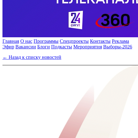
Главная
О нас
Программы
Спецпроекты
Контакты
Реклама
Эфир
Вакансии
Блоги
Подкасты
Мероприятия
Выборы-2026
← Назад к списку новостей