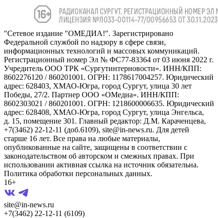
"Сетевое издание "ОМЕДИА!". Зарегистрировано
Федеральной службой по надзору в сфере связи,
информационных технологий и массовых коммуникаций.
Регистрационный номер Эл № ФС77-83364 от 03 июня 2022 г.
Учредитель ООО ТРК «Сургутинтерновости». ИНН/КПП:
8602276120 / 860201001. ОГРН: 1178617004257. Юридический
адрес: 628403, ХМАО-Югра, город Сургут, улица 30 лет
Победы, 27/2. Партнер ООО «ОМедиа». ИНН/КПП:
8602303021 / 860201001. ОГРН: 1218600006635. Юридический
адрес: 628408, ХМАО-Югра, город Сургут, улица Энгельса,
д. 15, помещение 301. Главный редактор: Д.М. Караченцева,
+7(3462) 22-12-11 (доб.6109), site@in-news.ru. Для детей
старше 16 лет. Все права на любые материалы,
опубликованные на сайте, защищены в соответствии с
законодательством об авторском и смежных правах. При
использовании активная ссылка на источник обязательна.
Политика обработки персональных данных.
16+
site@in-news.ru
+7(3462) 22-12-11 (6109)