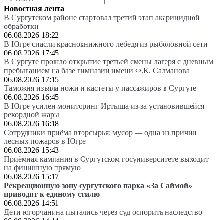
Новостная лента
В Сургутском районе стартовал третий этап акарицидной
обработки
06.08.2026 18:22
В Югре спасли краснокнижного лебедя из рыболовной сети
06.08.2026 17:45
В Сургуте прошло открытие третьей смены лагеря с дневным
пребыванием на базе гимназии имени Ф.К. Салманова
06.08.2026 17:15
Таможня изъяла ножи и кастеты у пассажиров в Сургуте
06.08.2026 16:45
В Югре усилен мониторинг Иртыша из-за установившейся
рекордной жары
06.08.2026 16:18
Сотрудники приёма вторсырья: мусор — одна из причин
лесных пожаров в Югре
06.08.2026 15:43
Приёмная кампания в Сургутском госуниверситете выходит
на финишную прямую
06.08.2026 15:17
Рекреационную зону сургутского парка «За Саймой»
приводят к единому стилю
06.08.2026 14:51
Дети югорчанина пытались через суд оспорить наследство