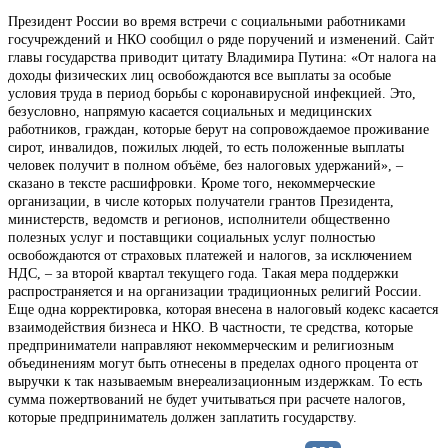
Президент России во время встречи с социальными работниками
госучреждений и НКО сообщил о ряде поручений и изменений. Сайт
главы государства приводит цитату Владимира Путина: «От налога на
доходы физических лиц освобождаются все выплаты за особые
условия труда в период борьбы с коронавирусной инфекцией. Это,
безусловно, напрямую касается социальных и медицинских
работников, граждан, которые берут на сопровождаемое проживание
сирот, инвалидов, пожилых людей, то есть положенные выплаты
человек получит в полном объёме, без налоговых удержаний», –
сказано в тексте расшифровки. Кроме того, некоммерческие
организации, в числе которых получатели грантов Президента,
министерств, ведомств и регионов, исполнители общественно
полезных услуг и поставщики социальных услуг полностью
освобождаются от страховых платежей и налогов, за исключением
НДС, – за второй квартал текущего года. Такая мера поддержки
распространяется и на организации традиционных религий России.
Еще одна корректировка, которая внесена в налоговый кодекс касается
взаимодействия бизнеса и НКО. В частности, те средства, которые
предприниматели направляют некоммерческим и религиозным
объединениям могут быть отнесены в пределах одного процента от
выручки к так называемым внереализационным издержкам. То есть
сумма пожертвований не будет учитываться при расчете налогов,
которые предприниматель должен заплатить государству.