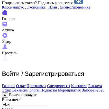
Понравилась статья? Поделиcь в соцсетях:
Коронавирус
,
Экономика
,
План
,
Бизнес/экономика
Главная
Афиша
Эфир
Профиль
Войти
/
Зарегистрироваться
Главная
О нас
Программы
Спецпроекты
Контакты
Реклама
Эфир
Вакансии
Блоги
Подкасты
Мероприятия
Выборы-2026
Войти в аккаунт
X
Ваша почта