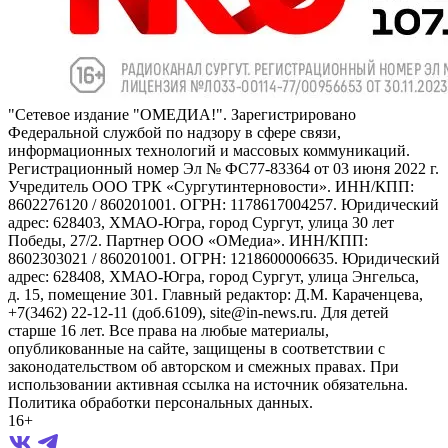
"Сетевое издание "ОМЕДИА!". Зарегистрировано
Федеральной службой по надзору в сфере связи,
информационных технологий и массовых коммуникаций.
Регистрационный номер Эл № ФС77-83364 от 03 июня 2022 г.
Учредитель ООО ТРК «Сургутинтерновости». ИНН/КПП:
8602276120 / 860201001. ОГРН: 1178617004257. Юридический
адрес: 628403, ХМАО-Югра, город Сургут, улица 30 лет
Победы, 27/2. Партнер ООО «ОМедиа». ИНН/КПП:
8602303021 / 860201001. ОГРН: 1218600006635. Юридический
адрес: 628408, ХМАО-Югра, город Сургут, улица Энгельса,
д. 15, помещение 301. Главный редактор: Д.М. Караченцева,
+7(3462) 22-12-11 (доб.6109), site@in-news.ru. Для детей
старше 16 лет. Все права на любые материалы,
опубликованные на сайте, защищены в соответствии с
законодательством об авторском и смежных правах. При
использовании активная ссылка на источник обязательна.
Политика обработки персональных данных.
16+