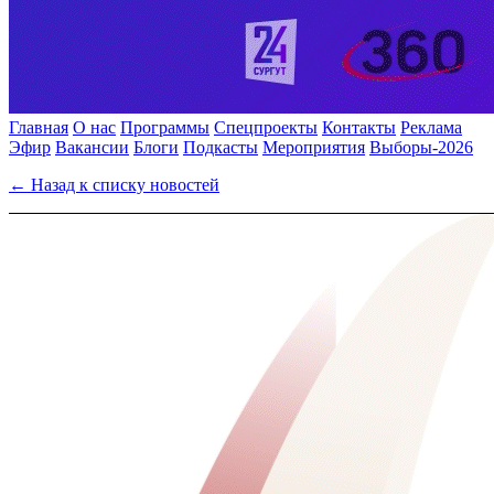
Главная
О нас
Программы
Спецпроекты
Контакты
Реклама
Эфир
Вакансии
Блоги
Подкасты
Мероприятия
Выборы-2026
← Назад к списку новостей