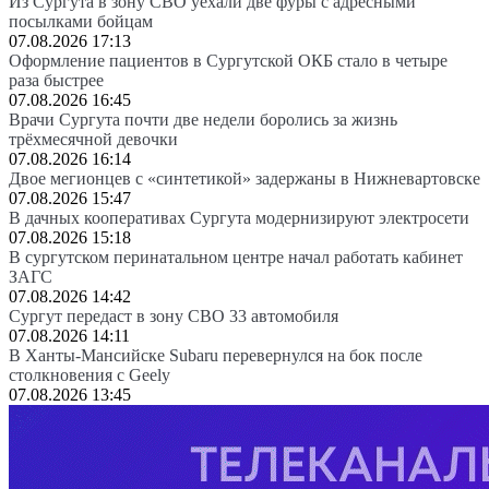
Из Сургута в зону СВО уехали две фуры с адресными
посылками бойцам
07.08.2026 17:13
Оформление пациентов в Сургутской ОКБ стало в четыре
раза быстрее
07.08.2026 16:45
Врачи Сургута почти две недели боролись за жизнь
трёхмесячной девочки
07.08.2026 16:14
Двое мегионцев с «синтетикой» задержаны в Нижневартовске
07.08.2026 15:47
В дачных кооперативах Сургута модернизируют электросети
07.08.2026 15:18
В сургутском перинатальном центре начал работать кабинет
ЗАГС
07.08.2026 14:42
Сургут передаст в зону СВО 33 автомобиля
07.08.2026 14:11
В Ханты-Мансийске Subaru перевернулся на бок после
столкновения с Geely
07.08.2026 13:45