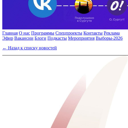
Главная
О нас
Программы
Спецпроекты
Контакты
Реклама
Эфир
Вакансии
Блоги
Подкасты
Мероприятия
Выборы-2026
← Назад к списку новостей