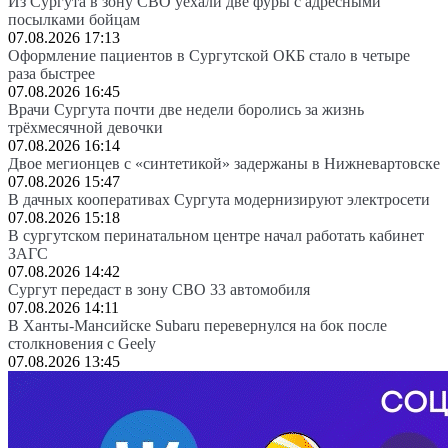
Из Сургута в зону СВО уехали две фуры с адресными
посылками бойцам
07.08.2026 17:13
Оформление пациентов в Сургутской ОКБ стало в четыре
раза быстрее
07.08.2026 16:45
Врачи Сургута почти две недели боролись за жизнь
трёхмесячной девочки
07.08.2026 16:14
Двое мегионцев с «синтетикой» задержаны в Нижневартовске
07.08.2026 15:47
В дачных кооперативах Сургута модернизируют электросети
07.08.2026 15:18
В сургутском перинатальном центре начал работать кабинет
ЗАГС
07.08.2026 14:42
Сургут передаст в зону СВО 33 автомобиля
07.08.2026 14:11
В Ханты-Мансийске Subaru перевернулся на бок после
столкновения с Geely
07.08.2026 13:45