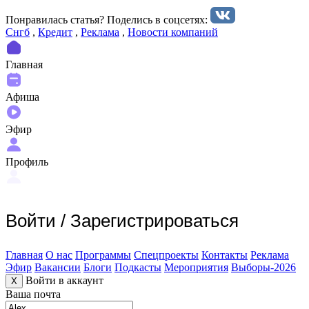
Понравилась статья? Поделиcь в соцсетях:
Снгб
,
Кредит
,
Реклама
,
Новости компаний
Главная
Афиша
Эфир
Профиль
Войти
/
Зарегистрироваться
Главная
О нас
Программы
Спецпроекты
Контакты
Реклама
Эфир
Вакансии
Блоги
Подкасты
Мероприятия
Выборы-2026
Войти в аккаунт
X
Ваша почта