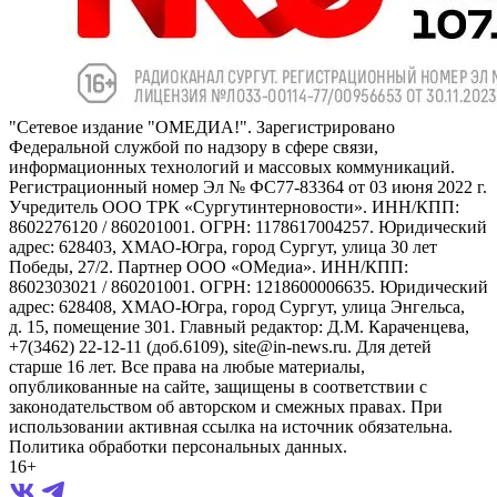
"Сетевое издание "ОМЕДИА!". Зарегистрировано
Федеральной службой по надзору в сфере связи,
информационных технологий и массовых коммуникаций.
Регистрационный номер Эл № ФС77-83364 от 03 июня 2022 г.
Учредитель ООО ТРК «Сургутинтерновости». ИНН/КПП:
8602276120 / 860201001. ОГРН: 1178617004257. Юридический
адрес: 628403, ХМАО-Югра, город Сургут, улица 30 лет
Победы, 27/2. Партнер ООО «ОМедиа». ИНН/КПП:
8602303021 / 860201001. ОГРН: 1218600006635. Юридический
адрес: 628408, ХМАО-Югра, город Сургут, улица Энгельса,
д. 15, помещение 301. Главный редактор: Д.М. Караченцева,
+7(3462) 22-12-11 (доб.6109), site@in-news.ru. Для детей
старше 16 лет. Все права на любые материалы,
опубликованные на сайте, защищены в соответствии с
законодательством об авторском и смежных правах. При
использовании активная ссылка на источник обязательна.
Политика обработки персональных данных.
16+