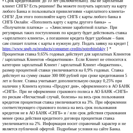
• Срок кредитования: до 10 лет (включительно). Вы не зарплатный
клиент СНГБ? Есть решение! Вы можете получать зарплату на карту
любого Банка и пользоваться привилегиями «зарплатного клиента»
СНГБ! Для этого пополняйте карту СНГБ с карты любого банка в
СНГБ Онлайн: «Пополнить карту с карты другого банка» →
«Получатели платежа» → «Зачисление заработной платы». При
регулярных таких поступлениях по кредиту будет действовать ставка
«зарплатного клиента», а погашение кредита будет удобным – банк
сам спишет платеж с карты в нужную дату. Подать заявку на кредит [
https://www.sngb.ru/products/consumer-credits/potrebitelskiy
] *
Процентная ставка 9,65% годовых действует для зарплатных Клиентов
/ зарплатных Клиентов «бюджетников». Если Клиент не относится к
категории зарплатный Клиент / зарплатный Клиент «бюджетник»,
размер процентной ставки увеличивается на 0,9% годовых. Ставка
действует на сумму свыше 300 000 рублей при сроке кредитования 5
лет и более. Ставка учитывает дополнительную скидку 0,25% при
наличии у Клиента купона «Продукт дня», оформленного в АО БАНК
«СНГБ». При не оформлении страхового полиса в АО БАНК «СНГБ»
по рискам «Несчастный случай, болезнь» на весь срок пользования
кредитом процентная ставка увеличивается на 3%. При оформлении
соответствующего страхового полиса на весь срок пользования
кредитом не в АО БАНК «СНГБ» и / или срок действия страхования
менее срока действия кредитного договора процентная ставка
увеличивается на 2%. Информация носит справочный характер и не
является публичной офертой. Подробные условия на сайте Банка.