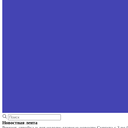
Новостная лента
Ремонт, стройка и лот недели: главные новости Сургута с 3 по 