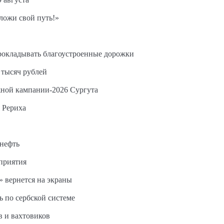
ложи свой путь!»
прокладывать благоустроенные дорожки
 тысяч рублей
жной кампании-2026 Сургута
 Рериха
 нефть
дприятия
 вернется на экраны
ь по сербской системе
в и вахтовиков