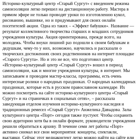
Историко-культурный центр «Старый Сургут» с введением режима
самоизоляции легко перешел на дистанционную работу. Мастера в
прямом эфире не только проводят уроки по изготовлению кукол,
рисованию, вышивке, но и придумывают для своих онлайн
посетителей акции. Одна из таких – «Эффект бабушки». Название —
результат коллективного творчества старших и младших сотрудников
учреждения культуры. Акция ориентирована, прежде всего, на
молодежь. Чтобы внуки лишний раз подошли к своим бабушкам и
дедушкам, чему-то у них, возможно, научились и рассказали о
творческих достижениях своих родственников на интернет площадке
«Старого Сургута». Но и это не все, что подготовил центр.
«Историко-культурный центр «Старый Сургут» вошел в период
самоизоляции, как и многие учреждения культуры, в интернет. Мы
записываем и проводим мастер-классы, программы, есть очень
интересные ролики о народных праздниках. О народных календарных
праздниках, которые есть в русском православном календаре. Их
можно посмотреть на сайте историко-культурного центра «Старый
Сургут» и на страничках в социальных сетях», – рассказала
заведующая отделом изучения историко-культурного наследия и
традиционных ремесел «Старый Сургут» Анжелика Давыдова. Залы
культурного центра «Порт» сегодня также пустуют. Чтобы сохранить
свою аудиторию хотя бы в онлайн формате, руководители учреждения
решили обратиться к архиву. В течение семи лет работы «Порт»
активно снимал все свои мероприятия: концерты, спектакли,
выставки. Сейчас этот медиаконтент легко можно найти на сайте или