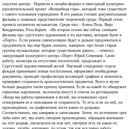
соцсетях центра. Перевели в онлайн-формат и ежегодный культурно-
просветительский проект «Волшебная гора», который тоже существует
с самого основания учреждения. В его рамках готовят документальные
фильмы о знаковых представителях творческой среды. Первый сезон
проекта посвятили музыкантам. Среди них - Алена Поль, Вера
Кондратьева, Роза Карим. «Во втором сезоне мы сейчас снимаем
фильмы про сургутских художников и их выставки, которые были в
«Порту». Если режим самоизоляции будет и дальше продлеваться и
продлеваться, мы еще будем снимать, наверное, про более старые
группы музыкальные, которые существовали давно», – отметил
заведующий культурного центра «Порт» Юрий Семенков. Свою
работу, несмотря на отсутствие посетителей, продолжает и
Сургутский художественный музей. Научный сотрудники отдела
фондов принимают новые поступления, оформляют необходимые
документы, проводят профосмотры коллекций графики и живописи,
проверяют сохранность археологических предметов. Всего в музее
больше двадцати тысяч единиц хранения. Если на какой-то обнаружат
серьезные нарушения, экспонаты внесут в список на реставрацию.
«Когда мы работы принимаем в музей, мы изначально сразу
осматриваем ее и описываем ее сохранность. То есть если на ней, на
произведении, на графическом листе какие-то разрывы.
Соответственно, мы замеряем и записываем. Затем, по истечению трех
либо пяти лет, мы опять смотрим произведение, обращаем внимание
на этот разрыв, увеличился он или нет, смотрим есть ли какие-то
заломы, загибы, например, по углам, так как все равно работа