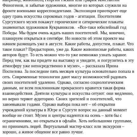
Финогенов, и забытые художники, многие из которых служили на
фронте военными корреспондентами. Экспозиция приоткроет еще
одну грань искусства сороковых годов - агитации. Посетителям
Сургутского музея покажут героические и сатирические плакаты
знаменитых художников Кукрыниксов. «Все-таки юбилейный год
Победы. Мы будем очень ждать наших посетителей. Мы, конечно,
планируем открыться в сентябре. Но новости об этом проекте мы
начнем размещать уже в августе. Какие работы, допустим, плакат. Что
такое плакат? Предысторию, уже да. Какие живописные работы, каких
авторов будут. То есть можно что-то уже немножко узнать заранее.
Перед тем, как вы придете на выставку и увидите, и погрузитесь в эту
атмосферу уже непосредственно в музее», – рассказала Ирина
Поспелова. За последние пять месяцев культура основательно попала в
сеть. Современные технологии дают массу возможностей радовать
своих посетителей удаленно. Однако, согласно социологическим
данным, не всем поклонникам прекрасного нравится такая форма
взаимодействия. Деятели культуры и искусства сетуют: они медленно,
но верно теряют аудиторию. Своих зрителей и посетителей, что
завоевывали годами. Однако выбора пока нет – об открытии
учреждений культуры в Югре и Сургуте вопрос на данный момент
вообще не стоит. Музеи и центры надеются на осень – хотя бы с
ограничениями, но открыться в офлайн. Хоть небольшими группами,
но принимать людей. Виртуальный мастер-класс или экскурсия –
хорошо, а живое общение все равно лучше.