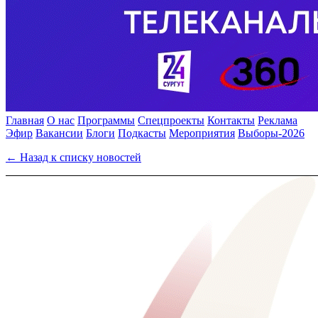
Главная
О нас
Программы
Спецпроекты
Контакты
Реклама
Эфир
Вакансии
Блоги
Подкасты
Мероприятия
Выборы-2026
← Назад к списку новостей