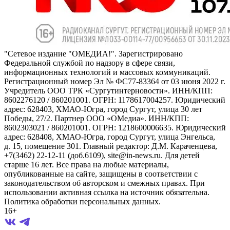
"Сетевое издание "ОМЕДИА!". Зарегистрировано
Федеральной службой по надзору в сфере связи,
информационных технологий и массовых коммуникаций.
Регистрационный номер Эл № ФС77-83364 от 03 июня 2022 г.
Учредитель ООО ТРК «Сургутинтерновости». ИНН/КПП:
8602276120 / 860201001. ОГРН: 1178617004257. Юридический
адрес: 628403, ХМАО-Югра, город Сургут, улица 30 лет
Победы, 27/2. Партнер ООО «ОМедиа». ИНН/КПП:
8602303021 / 860201001. ОГРН: 1218600006635. Юридический
адрес: 628408, ХМАО-Югра, город Сургут, улица Энгельса,
д. 15, помещение 301. Главный редактор: Д.М. Караченцева,
+7(3462) 22-12-11 (доб.6109), site@in-news.ru. Для детей
старше 16 лет. Все права на любые материалы,
опубликованные на сайте, защищены в соответствии с
законодательством об авторском и смежных правах. При
использовании активная ссылка на источник обязательна.
Политика обработки персональных данных.
16+