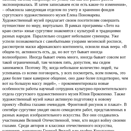
экспонировалась. И затем записываем если есть какие-то изменения»,
– объяснила заведующая отделом по учету и хранению фондов
сургутского художественного музея Елена Пономарева.
Художественный музей предлагает своим посетителям совершить
путешествие по миру, виртуально. В рамках программы «Лето на
краю света» юные сургутяне знакомятся с культурой и традициями
разных народов. Параллельно создают небольшие сувениры. Уже
успели познакомиться с самобытными узорами мезенской росписи,
рассмотрели маски африканского континента, освоили язык веера. «В
общем-то, активность есть, да, но вот тут бывает иногда
волнообразно. Иногда бывает очень много, иногда бывает совсем вот
такой ограниченный, там человек пять, допустим, мы сидим
занимаемся. Поэтому. Ну, когда небольшое количество людей, ты
успеваешь со всеми поговорить, у всех посмотреть, всем помочь, это
даже более такое камерное общение, оно даже более плодотворно, чем
вот на большую массу людей», – прокомментировала новые
особенности работы научный сотрудник культурно-просветительского
отдела сургутского художественного музея Юлия Прокопенко. Также
художественный музей начал активную подготовку к новому
проекту «Война глазами очевидцев. Фронтовой рисунок и плакат». В
сентябре сургутяне увидят около семидесяти работ, представленных в
разных жанрах изобразительного искусства. Все они создавались
участниками Великой Отечественной, теми, кто видел войну своими
глазами. Среди авторов и классики отечественного искусства,
например, живописец Георгий Ряский или график Константин