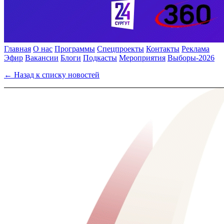
Главная
О нас
Программы
Спецпроекты
Контакты
Реклама
Эфир
Вакансии
Блоги
Подкасты
Мероприятия
Выборы-2026
← Назад к списку новостей