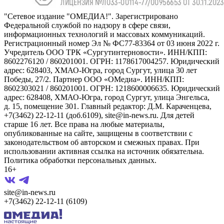
"Сетевое издание "ОМЕДИА!". Зарегистрировано
Федеральной службой по надзору в сфере связи,
информационных технологий и массовых коммуникаций.
Регистрационный номер Эл № ФС77-83364 от 03 июня 2022 г.
Учредитель ООО ТРК «Сургутинтерновости». ИНН/КПП:
8602276120 / 860201001. ОГРН: 1178617004257. Юридический
адрес: 628403, ХМАО-Югра, город Сургут, улица 30 лет
Победы, 27/2. Партнер ООО «ОМедиа». ИНН/КПП:
8602303021 / 860201001. ОГРН: 1218600006635. Юридический
адрес: 628408, ХМАО-Югра, город Сургут, улица Энгельса,
д. 15, помещение 301. Главный редактор: Д.М. Караченцева,
+7(3462) 22-12-11 (доб.6109), site@in-news.ru. Для детей
старше 16 лет. Все права на любые материалы,
опубликованные на сайте, защищены в соответствии с
законодательством об авторском и смежных правах. При
использовании активная ссылка на источник обязательна.
Политика обработки персональных данных.
16+
site@in-news.ru
+7(3462) 22-12-11 (6109)