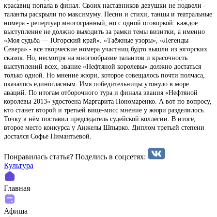
красавиц попала в финал. Своих наставников девушки не подвели -
таланты раскрыли по максимуму. Песни и стихи, танцы и театральные
номера - репертуар многогранный, но с одной оговоркой: каждое
выступление не должно выходить за рамки темы визитки, а именно
«Моя судьба ― Югорский край». «Таёжные узоры», «Легенды
Севера» - все творческие номера участниц будто вышли из югорских
сказок. Но, несмотря на многообразие талантов и красочность
выступлений всех, звание «Нефтяной королевы» должно достаться
только одной. Но мнение жюри, которое совещалось почти полчаса,
оказалось единогласным. Имя победительницы утонуло в море
аваций. По итогам отборочного тура и финала звания «Нефтяной
королевы-2013» удостоена Маргарита Пономаренко. А вот по вопросу,
кто станет второй и третьей вице-мисс мнение у жюри разделилось.
Точку в нём поставил председатель судейской коллегии. В итоге,
второе место конкурса у Анжелы Шпырко. Диплом третьей степени
достался Софье Пимантьевой.
Понравилась статья? Поделиcь в соцсетях:
Культура
Главная
Афиша