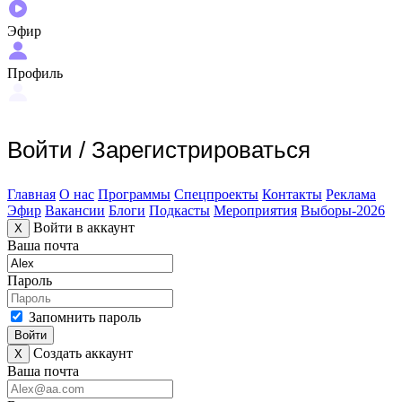
Эфир
Профиль
Войти
/
Зарегистрироваться
Главная
О нас
Программы
Спецпроекты
Контакты
Реклама
Эфир
Вакансии
Блоги
Подкасты
Мероприятия
Выборы-2026
Войти в аккаунт
X
Ваша почта
Пароль
Запомнить пароль
Войти
Создать аккаунт
X
Ваша почта