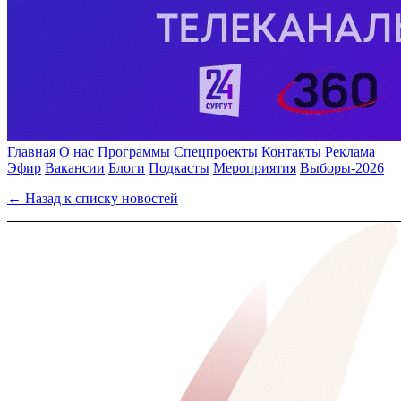
Главная
О нас
Программы
Спецпроекты
Контакты
Реклама
Эфир
Вакансии
Блоги
Подкасты
Мероприятия
Выборы-2026
← Назад к списку новостей