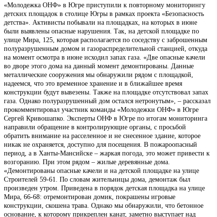
«Молодежка ОНФ» в Югре приступили к повторному мониторингу
детских площадок в столице Югры в рамках проекта «Безопасность
детства». Активисты побывали на площадках, на которых в июне
были выявлены опасные нарушения. Так, на детской площадке по
улице Мира, 125, которая располагается по соседству с заброшенным
полуразрушенным домом и газораспределительной станцией, откуда
на момент осмотра в июне исходил запах газа. «Две опасные качели
во дворе этого дома на данный момент демонтированы. Данные
металлические сооружения мы обнаружили рядом с площадкой,
надеемся, что это временное хранение и в ближайшее время
конструкции будут вывезены. Также на площадке отсутствовал запах
газа. Однако полуразрушенный дом остался нетронутым», – рассказал
прокомментировал участник команды «Молодежки ОНФ» в Югре
Сергей Кривошапко. Эксперты ОНФ в Югре по итогам мониторинга
направили обращение в контролирующие органы, с просьбой
обратить внимание на расселенное и не снесенное здание, которое
никак не охраняется, доступно для посещения. В пожароопасный
период, а в Ханты-Мансийске – жаркая погода, это может привести к
возгоранию. При этом рядом – жилые деревянные дома.
«Демонтированы опасные качели и на детской площадке на улице
Строителей 59-61. По словам жительницы дома, демонтаж был
произведен утром. Приведена в порядок детская площадка на улице
Мира, 66-68: отремонтирован домик, покрашены игровые
конструкции, скошена трава. Однако мы обнаружили, что бетонное
основание, к которому прикреплен канат, заметно выступает над