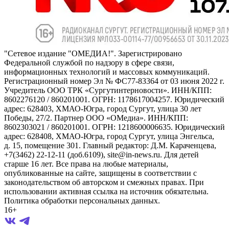
"Сетевое издание "ОМЕДИА!". Зарегистрировано
Федеральной службой по надзору в сфере связи,
информационных технологий и массовых коммуникаций.
Регистрационный номер Эл № ФС77-83364 от 03 июня 2022 г.
Учредитель ООО ТРК «Сургутинтерновости». ИНН/КПП:
8602276120 / 860201001. ОГРН: 1178617004257. Юридический
адрес: 628403, ХМАО-Югра, город Сургут, улица 30 лет
Победы, 27/2. Партнер ООО «ОМедиа». ИНН/КПП:
8602303021 / 860201001. ОГРН: 1218600006635. Юридический
адрес: 628408, ХМАО-Югра, город Сургут, улица Энгельса,
д. 15, помещение 301. Главный редактор: Д.М. Караченцева,
+7(3462) 22-12-11 (доб.6109), site@in-news.ru. Для детей
старше 16 лет. Все права на любые материалы,
опубликованные на сайте, защищены в соответствии с
законодательством об авторском и смежных правах. При
использовании активная ссылка на источник обязательна.
Политика обработки персональных данных.
16+