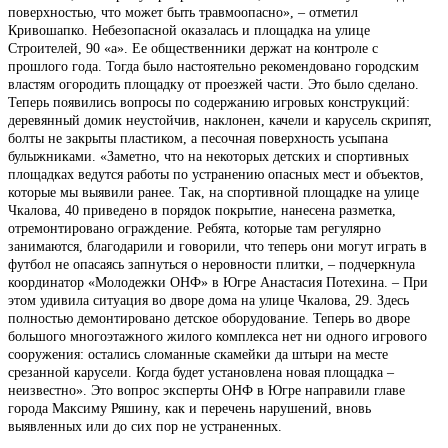
поверхностью, что может быть травмоопасно», – отметил
Кривошапко. Небезопасной оказалась и площадка на улице
Строителей, 90 «а». Ее общественники держат на контроле с
прошлого года. Тогда было настоятельно рекомендовано городским
властям огородить площадку от проезжей части. Это было сделано.
Теперь появились вопросы по содержанию игровых конструкций:
деревянный домик неустойчив, наклонен, качели и карусель скрипят,
болты не закрыты пластиком, а песочная поверхность усыпана
булыжниками. «Заметно, что на некоторых детских и спортивных
площадках ведутся работы по устранению опасных мест и объектов,
которые мы выявили ранее. Так, на спортивной площадке на улице
Чкалова, 40 приведено в порядок покрытие, нанесена разметка,
отремонтировано ограждение. Ребята, которые там регулярно
занимаются, благодарили и говорили, что теперь они могут играть в
футбол не опасаясь запнуться о неровности плитки, – подчеркнула
координатор «Молодежки ОНФ» в Югре Анастасия Потехина. – При
этом удивила ситуация во дворе дома на улице Чкалова, 29. Здесь
полностью демонтировано детское оборудование. Теперь во дворе
большого многоэтажного жилого комплекса нет ни одного игрового
сооружения: остались сломанные скамейки да штыри на месте
срезанной карусели. Когда будет установлена новая площадка –
неизвестно». Это вопрос эксперты ОНФ в Югре направили главе
города Максиму Ряшину, как и перечень нарушений, вновь
выявленных или до сих пор не устраненных.