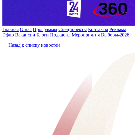
Главная
О нас
Программы
Спецпроекты
Контакты
Реклама
Эфир
Вакансии
Блоги
Подкасты
Мероприятия
Выборы-2026
← Назад к списку новостей