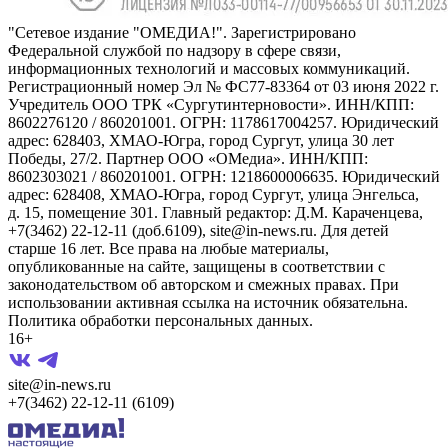
"Сетевое издание "ОМЕДИА!". Зарегистрировано
Федеральной службой по надзору в сфере связи,
информационных технологий и массовых коммуникаций.
Регистрационный номер Эл № ФС77-83364 от 03 июня 2022 г.
Учредитель ООО ТРК «Сургутинтерновости». ИНН/КПП:
8602276120 / 860201001. ОГРН: 1178617004257. Юридический
адрес: 628403, ХМАО-Югра, город Сургут, улица 30 лет
Победы, 27/2. Партнер ООО «ОМедиа». ИНН/КПП:
8602303021 / 860201001. ОГРН: 1218600006635. Юридический
адрес: 628408, ХМАО-Югра, город Сургут, улица Энгельса,
д. 15, помещение 301. Главный редактор: Д.М. Караченцева,
+7(3462) 22-12-11 (доб.6109), site@in-news.ru. Для детей
старше 16 лет. Все права на любые материалы,
опубликованные на сайте, защищены в соответствии с
законодательством об авторском и смежных правах. При
использовании активная ссылка на источник обязательна.
Политика обработки персональных данных.
16+
site@in-news.ru
+7(3462) 22-12-11 (6109)