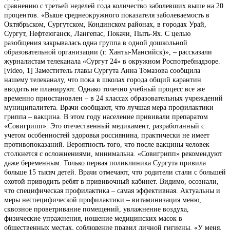
сравнению с третьей неделей года количество заболевших выше на 20
процентов. «Выше среднеокружного показателя заболеваемость в
Октябрьском, Сургутском, Кондинском районах, в городах Урай,
Сургут, Нефтеюганск, Лангепас, Покачи, Пыть-Ях. С целью
разобщения закрывалась одна группа в одной дошкольной
образовательной организации (г. Ханты-Мансийск)», – рассказали
журналистам телеканала «Сургут 24» в окружном Роспотребнадзоре.
[video, 1] Заместитель главы Сургута Анна Томазова сообщила
нашему телеканалу, что пока в школах города общий карантин
вводить не планируют. Однако точечно учебный процесс все же
временно приостановлен – в 24 классах образовательных учреждений
муниципалитета. Врачи сообщают, что лучшая мера профилактики
гриппа – вакцина. В этом году население прививали препаратом
«Совигрипп». Это отечественный медикамент, разработанный с
учетом особенностей здоровья россиянина, практически не имеет
противопоказаний. Вероятность того, что после вакцины человек
столкнется с осложнениями, минимальна. «Совигрипп» рекомендуют
даже беременным. Только первая поликлиника Сургута привила
больше 15 тысяч детей. Врачи отмечают, что родители стали с большей
охотой приводить ребят в прививочный кабинет. Видимо, осознали,
что специфическая профилактика – самая эффективная. Актуальны и
меры неспецифической профилактики – витаминизация меню,
сквозное проветривание помещений, увлажнение воздуха,
физические упражнения, ношение медицинских масок в
общественных местах, соблюдение правил личной гигиены. «У меня,