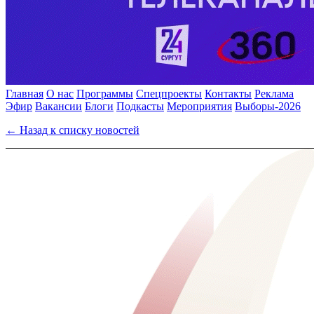
Главная
О нас
Программы
Спецпроекты
Контакты
Реклама
Эфир
Вакансии
Блоги
Подкасты
Мероприятия
Выборы-2026
← Назад к списку новостей