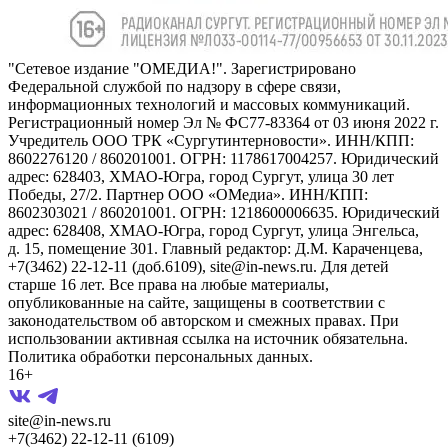
"Сетевое издание "ОМЕДИА!". Зарегистрировано
Федеральной службой по надзору в сфере связи,
информационных технологий и массовых коммуникаций.
Регистрационный номер Эл № ФС77-83364 от 03 июня 2022 г.
Учредитель ООО ТРК «Сургутинтерновости». ИНН/КПП:
8602276120 / 860201001. ОГРН: 1178617004257. Юридический
адрес: 628403, ХМАО-Югра, город Сургут, улица 30 лет
Победы, 27/2. Партнер ООО «ОМедиа». ИНН/КПП:
8602303021 / 860201001. ОГРН: 1218600006635. Юридический
адрес: 628408, ХМАО-Югра, город Сургут, улица Энгельса,
д. 15, помещение 301. Главный редактор: Д.М. Караченцева,
+7(3462) 22-12-11 (доб.6109), site@in-news.ru. Для детей
старше 16 лет. Все права на любые материалы,
опубликованные на сайте, защищены в соответствии с
законодательством об авторском и смежных правах. При
использовании активная ссылка на источник обязательна.
Политика обработки персональных данных.
16+
site@in-news.ru
+7(3462) 22-12-11 (6109)