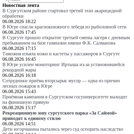
Новостная лента
В Сургутском районе стартовал третий этап акарицидной
обработки
06.08.2026 18:22
В Югре спасли краснокнижного лебедя из рыболовной сети
06.08.2026 17:45
В Сургуте прошло открытие третьей смены лагеря с дневным
пребыванием на базе гимназии имени Ф.К. Салманова
06.08.2026 17:15
Таможня изъяла ножи и кастеты у пассажиров в Сургуте
06.08.2026 16:45
В Югре усилен мониторинг Иртыша из-за установившейся
рекордной жары
06.08.2026 16:18
Сотрудники приёма вторсырья: мусор — одна из причин
лесных пожаров в Югре
06.08.2026 15:43
Приёмная кампания в Сургутском госуниверситете выходит
на финишную прямую
06.08.2026 15:17
Рекреационную зону сургутского парка «За Саймой»
приводят к единому стилю
06.08.2026 14:51
Дети югорчанина пытались через суд оспорить наследство