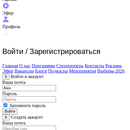
Эфир
Профиль
Войти
/
Зарегистрироваться
Главная
О нас
Программы
Спецпроекты
Контакты
Реклама
Эфир
Вакансии
Блоги
Подкасты
Мероприятия
Выборы-2026
Войти в аккаунт
X
Ваша почта
Пароль
Запомнить пароль
Войти
Создать аккаунт
X
Ваша почта