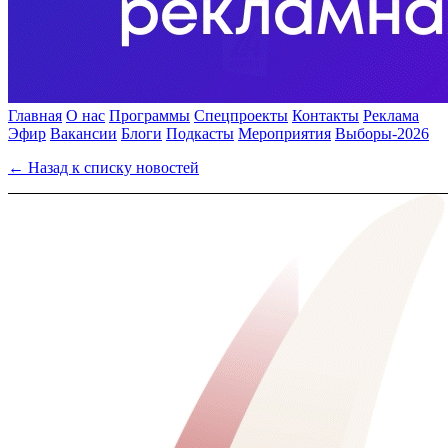
Главная
О нас
Программы
Спецпроекты
Контакты
Реклама
Эфир
Вакансии
Блоги
Подкасты
Мероприятия
Выборы-2026
← Назад к списку новостей