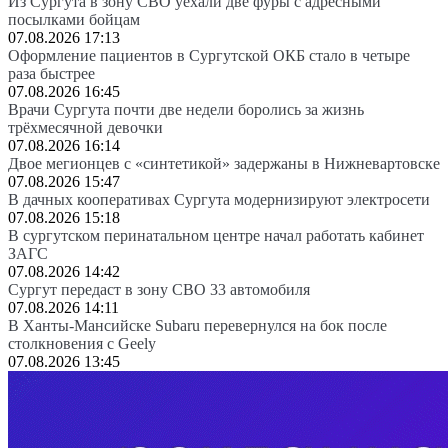
Из Сургута в зону СВО уехали две фуры с адресными
посылками бойцам
07.08.2026 17:13
Оформление пациентов в Сургутской ОКБ стало в четыре
раза быстрее
07.08.2026 16:45
Врачи Сургута почти две недели боролись за жизнь
трёхмесячной девочки
07.08.2026 16:14
Двое мегионцев с «синтетикой» задержаны в Нижневартовске
07.08.2026 15:47
В дачных кооперативах Сургута модернизируют электросети
07.08.2026 15:18
В сургутском перинатальном центре начал работать кабинет
ЗАГС
07.08.2026 14:42
Сургут передаст в зону СВО 33 автомобиля
07.08.2026 14:11
В Ханты-Мансийске Subaru перевернулся на бок после
столкновения с Geely
07.08.2026 13:45