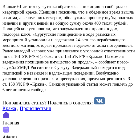
В июле 61-летняя сургутянка обратилась в полицию и сообщила о
квартирной краже. Женщина пояснила, что в обеденное время вышла
из дома, а вернувшись вечером, обнаружила пропажу шубы, золотых
изделий и других вещей на общую сумму около 400 тысяч рублей.
Полицейские установили, что злоумышленник проник в дом,
подобрав ключ. «Сургутские полицейские в ходе разыскных
мероприятий установили и задержали 24-летнего неработающего
местного жителя, который проживает недалеко от дома потерпевшей.
Ранее молодой человек уже привлекался к уголовной ответственности
по ст. 161 УК РФ «Грабеж» и ст. 158 УК РФ «Кража». На момент
задержания похищенное имущество он продал», – сообщает пресс-
служба УМВД России по г. Сургуту. Задержанный находится под
подпиской о невыезде и надлежащем поведении. Возбуждено
уголовное дело по признакам преступления, предусмотренного ч. 3
ст. 158 УК РФ «Кража». Санкция указанной статьи может повлечь до
6 лет лишения свободы.
Понравилась статья? Поделиcь в соцсетях:
Кража
,
Происшествия
Главная
Афиша