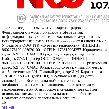
"Сетевое издание "ОМЕДИА!". Зарегистрировано
Федеральной службой по надзору в сфере связи,
информационных технологий и массовых коммуникаций.
Регистрационный номер Эл № ФС77-83364 от 03 июня 2022 г.
Учредитель ООО ТРК «Сургутинтерновости». ИНН/КПП:
8602276120 / 860201001. ОГРН: 1178617004257. Юридический
адрес: 628403, ХМАО-Югра, город Сургут, улица 30 лет
Победы, 27/2. Партнер ООО «ОМедиа». ИНН/КПП:
8602303021 / 860201001. ОГРН: 1218600006635. Юридический
адрес: 628408, ХМАО-Югра, город Сургут, улица Энгельса,
д. 15, помещение 301. Главный редактор: Д.М. Караченцева,
+7(3462) 22-12-11 (доб.6109), site@in-news.ru. Для детей
старше 16 лет. Все права на любые материалы,
опубликованные на сайте, защищены в соответствии с
законодательством об авторском и смежных правах. При
использовании активная ссылка на источник обязательна.
Политика обработки персональных данных.
16+