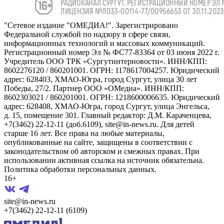
"Сетевое издание "ОМЕДИА!". Зарегистрировано
Федеральной службой по надзору в сфере связи,
информационных технологий и массовых коммуникаций.
Регистрационный номер Эл № ФС77-83364 от 03 июня 2022 г.
Учредитель ООО ТРК «Сургутинтерновости». ИНН/КПП:
8602276120 / 860201001. ОГРН: 1178617004257. Юридический
адрес: 628403, ХМАО-Югра, город Сургут, улица 30 лет
Победы, 27/2. Партнер ООО «ОМедиа». ИНН/КПП:
8602303021 / 860201001. ОГРН: 1218600006635. Юридический
адрес: 628408, ХМАО-Югра, город Сургут, улица Энгельса,
д. 15, помещение 301. Главный редактор: Д.М. Караченцева,
+7(3462) 22-12-11 (доб.6109), site@in-news.ru. Для детей
старше 16 лет. Все права на любые материалы,
опубликованные на сайте, защищены в соответствии с
законодательством об авторском и смежных правах. При
использовании активная ссылка на источник обязательна.
Политика обработки персональных данных.
16+
site@in-news.ru
+7(3462) 22-12-11 (6109)