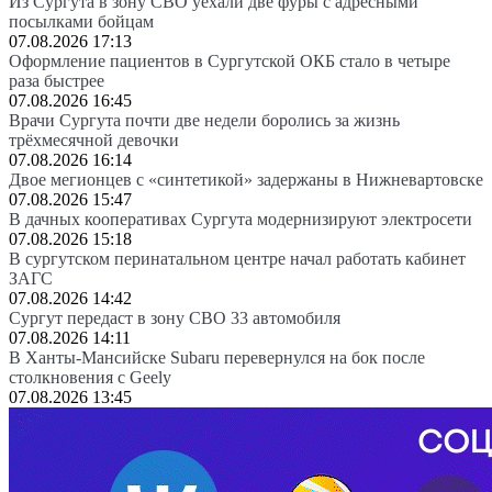
Из Сургута в зону СВО уехали две фуры с адресными
посылками бойцам
07.08.2026 17:13
Оформление пациентов в Сургутской ОКБ стало в четыре
раза быстрее
07.08.2026 16:45
Врачи Сургута почти две недели боролись за жизнь
трёхмесячной девочки
07.08.2026 16:14
Двое мегионцев с «синтетикой» задержаны в Нижневартовске
07.08.2026 15:47
В дачных кооперативах Сургута модернизируют электросети
07.08.2026 15:18
В сургутском перинатальном центре начал работать кабинет
ЗАГС
07.08.2026 14:42
Сургут передаст в зону СВО 33 автомобиля
07.08.2026 14:11
В Ханты-Мансийске Subaru перевернулся на бок после
столкновения с Geely
07.08.2026 13:45