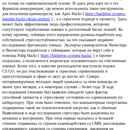
но только на соревновательной основе. И здесь речь идет не о тех
форматах конкуренции, где можно использовать такие инструменты
для получения преимуществ, как Apex Hacks [
https://battlelog.co/apex-
legends-hacks-cheats-aimbot/
] , а о серьезном подходе к процессу. Здесь
может быть эффективным лишь профессионализм, которому
сопутствуют отработанные навыки и достаточный багаж знаний. Ко
всему прочему, геймеры этого направления должны поработать над
собственной стрессоустойчивостью, на что указывает недавнее
исследование британских ученых. Эксперты университетов Чичестера
и Винчестера поработали с геймерами, которые не берут себе в
помощь Pubg Hacks [
https://battlelog.co/pubg-hacks/
] и прочие
подсказки, а полагаются в видеоиграх исключительно на собственные
умения. Более того, в качестве респондентов выступили игроки
CS:GO, не раз участвовавшие в серьезных соревнованиях и
присутствующие в сфере от двух до шести лет. Семеро
интервьюируемых молодых людей сражались за свои команды не
менее трех месяцев, а в некоторых случаях – более года. В ходе
исследования учеными был выявлен пятьдесят один фактор,
способный привести к стрессовому состоянию на соревнованиях по
киберспорту. При этом было отмечено, что компьютерные спортсмены
подвержены такой же психологической нагрузке, как и обычные.
Выявленные в ходе исследования стрессоры были разделены на
внешние и внутренние. При этом первые оказались в большей
степени сопряжены со страхом взаимодействия со СМИ, разговорами
отвлекающего характера со стороны соперников, давлением на