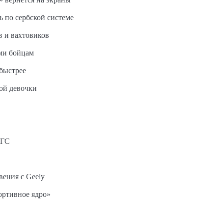
ь по сербской системе
в и вахтовиков
ми бойцам
быстрее
ной девочки
АГС
вения с Geely
ортивное ядро»