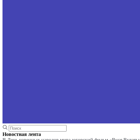
Новостная лента
В День коренных народов мира югорский фильм «Вуся Вулаты»