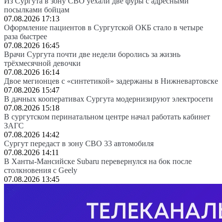
Из Сургута в зону СВО уехали две фуры с адресными
посылками бойцам
07.08.2026 17:13
Оформление пациентов в Сургутской ОКБ стало в четыре
раза быстрее
07.08.2026 16:45
Врачи Сургута почти две недели боролись за жизнь
трёхмесячной девочки
07.08.2026 16:14
Двое мегионцев с «синтетикой» задержаны в Нижневартовске
07.08.2026 15:47
В дачных кооперативах Сургута модернизируют электросети
07.08.2026 15:18
В сургутском перинатальном центре начал работать кабинет
ЗАГС
07.08.2026 14:42
Сургут передаст в зону СВО 33 автомобиля
07.08.2026 14:11
В Ханты-Мансийске Subaru перевернулся на бок после
столкновения с Geely
07.08.2026 13:45