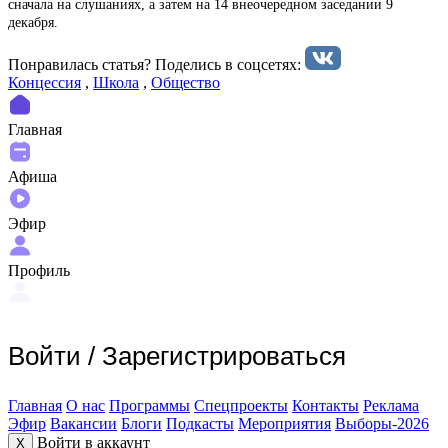
сначала на слушаниях, а затем на 14 внеочередном заседании 9
декабря.
Понравилась статья? Поделиcь в соцсетях:
Концессия
,
Школа
,
Общество
Главная
Афиша
Эфир
Профиль
Войти
/
Зарегистрироваться
Главная
О нас
Программы
Спецпроекты
Контакты
Реклама
Эфир
Вакансии
Блоги
Подкасты
Мероприятия
Выборы-2026
Войти в аккаунт
X