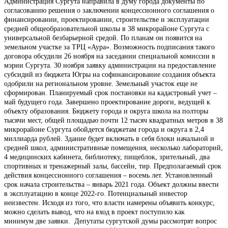
Администрация Сургута направила в думу города документы по
согласованию решения о заключении концессионного соглашения о
финансировании, проектировании, строительстве и эксплуатации
средней общеобразовательной школы в 38 микрорайоне Сургута с
универсальной безбарьерной средой. По планам он появится на
земельном участке за ТРЦ «Аура». Возможность подписания такого
договора обсудили 26 ноября на заседании специальной комиссии в
мэрии Сургута. 30 ноября заявку администрации на предоставление
субсидий из бюджета Югры на софинансирование создания объекта
одобрили на региональном уровне. Земельный участок еще не
сформирован. Планируемый срок постановки на кадастровый учет –
май будущего года. Завершено проектирование дороги, ведущей к
объекту образования. Бюджету города и округа школа на полторы
тысячи мест, общей площадью почти 12 тысяч квадратных метров в 38
микрорайоне Сургута обойдется бюджетам города и округа в 2,4
миллиарда рублей. Здание будет включать в себя блоки начальной и
средней школ, административные помещения, несколько лабораторий,
4 медицинских кабинета, библиотеку, пищеблок, зрительный, два
спортивных и тренажерный залы, бассейн, тир. Предполагаемый срок
действия концессионного соглашения – восемь лет. Установленный
срок начала строительства – январь 2021 года. Объект должны ввести
в эксплуатацию в конце 2022-го. Потенциальный инвестор
неизвестен. Исходя из того, что власти намерены объявить конкурс,
можно сделать вывод, что на вход в проект поступило как
минимум две заявки. Депутаты сургутской думы рассмотрят вопрос