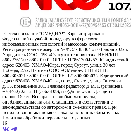
"Сетевое издание "ОМЕДИА!". Зарегистрировано
Федеральной службой по надзору в сфере связи,
информационных технологий и массовых коммуникаций.
Регистрационный номер Эл № ФС77-83364 от 03 июня 2022 г.
Учредитель ООО ТРК «Сургутинтерновости». ИНН/КПП:
8602276120 / 860201001. ОГРН: 1178617004257. Юридический
адрес: 628403, ХМАО-Югра, город Сургут, улица 30 лет
Победы, 27/2. Партнер ООО «ОМедиа». ИНН/КПП:
8602303021 / 860201001. ОГРН: 1218600006635. Юридический
адрес: 628408, ХМАО-Югра, город Сургут, улица Энгельса,
д. 15, помещение 301. Главный редактор: Д.М. Караченцева,
+7(3462) 22-12-11 (доб.6109), site@in-news.ru. Для детей
старше 16 лет. Все права на любые материалы,
опубликованные на сайте, защищены в соответствии с
законодательством об авторском и смежных правах. При
использовании активная ссылка на источник обязательна.
Политика обработки персональных данных.
16+