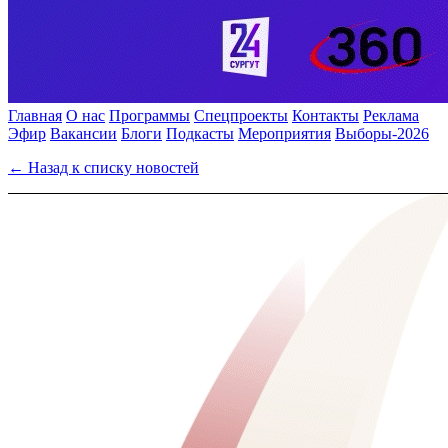
Главная
О нас
Программы
Спецпроекты
Контакты
Реклама
Эфир
Вакансии
Блоги
Подкасты
Мероприятия
Выборы-2026
← Назад к списку новостей