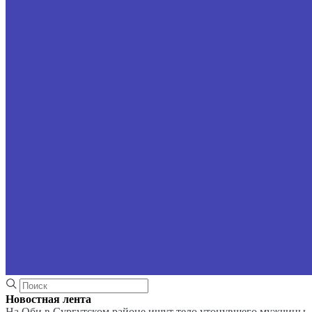
Новостная лента
На Оби в Сургутском районе ищут тело утонувшего мужчины