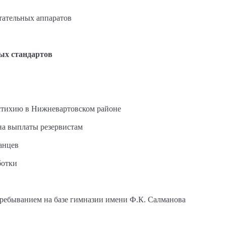
етательных аппаратов
ых стандартов
стихию в Нижневартовском районе
на выплаты резервистам
анцев
ботки
пребыванием на базе гимназии имени Ф.К. Салманова