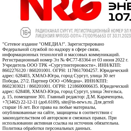
"Сетевое издание "ОМЕДИА!". Зарегистрировано
Федеральной службой по надзору в сфере связи,
информационных технологий и массовых коммуникаций.
Регистрационный номер Эл № ФС77-83364 от 03 июня 2022 г.
Учредитель ООО ТРК «Сургутинтерновости». ИНН/КПП:
8602276120 / 860201001. ОГРН: 1178617004257. Юридический
адрес: 628403, ХМАО-Югра, город Сургут, улица 30 лет
Победы, 27/2. Партнер ООО «ОМедиа». ИНН/КПП:
8602303021 / 860201001. ОГРН: 1218600006635. Юридический
адрес: 628408, ХМАО-Югра, город Сургут, улица Энгельса,
д. 15, помещение 301. Главный редактор: Д.М. Караченцева,
+7(3462) 22-12-11 (доб.6109), site@in-news.ru. Для детей
старше 16 лет. Все права на любые материалы,
опубликованные на сайте, защищены в соответствии с
законодательством об авторском и смежных правах. При
использовании активная ссылка на источник обязательна.
Политика обработки персональных данных.