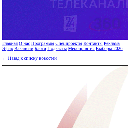
Главная
О нас
Программы
Спецпроекты
Контакты
Реклама
Эфир
Вакансии
Блоги
Подкасты
Мероприятия
Выборы-2026
← Назад к списку новостей