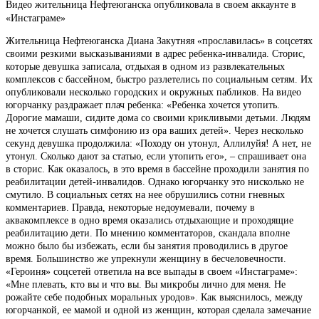
Видео жительница Нефтеюганска опубликовала в своем аккаунте в
«Инстаграме»
Жительница Нефтеюганска Диана Закутняя «прославилась» в соцсетях
своими резкими высказываниями в адрес ребенка-инвалида. Сторис,
которые девушка записала, отдыхая в одном из развлекательных
комплексов с бассейном, быстро разлетелись по социальным сетям. Их
опубликовали несколько городских и окружных пабликов. На видео
югорчанку раздражает плач ребенка: «Ребенка хочется утопить.
Дорогие мамаши, сидите дома со своими крикливыми детьми. Людям
не хочется слушать симфонию из ора ваших детей». Через несколько
секунд девушка продолжила: «Походу он утонул, Аллилуйя! А нет, не
утонул. Сколько дают за статью, если утопить его», – спрашивает она
в сторис. Как оказалось, в это время в бассейне проходили занятия по
реабилитации детей-инвалидов. Однако югорчанку это нисколько не
смутило. В социальных сетях на нее обрушились сотни гневных
комментариев. Правда, некоторые недоумевали, почему в
аквакомплексе в одно время оказались отдыхающие и проходящие
реабилитацию дети. По мнению комментаторов, скандала вполне
можно было бы избежать, если бы занятия проводились в другое
время. Большинство же упрекнули женщину в бесчеловечности.
«Героиня» соцсетей ответила на все выпады в своем «Инстаграме»:
«Мне плевать, кто вы и что вы. Вы микробы лично для меня. Не
рожайте себе подобных моральных уродов». Как выяснилось, между
югорчанкой, ее мамой и одной из женщин, которая сделала замечание