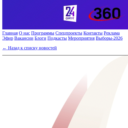
Главная
О нас
Программы
Спецпроекты
Контакты
Реклама
Эфир
Вакансии
Блоги
Подкасты
Мероприятия
Выборы-2026
← Назад к списку новостей