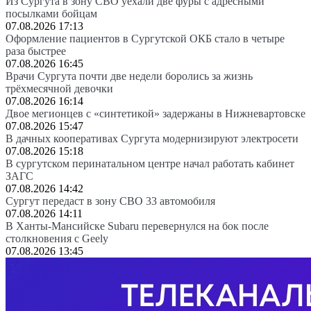
Из Сургута в зону СВО уехали две фуры с адресными
посылками бойцам
07.08.2026 17:13
Оформление пациентов в Сургутской ОКБ стало в четыре
раза быстрее
07.08.2026 16:45
Врачи Сургута почти две недели боролись за жизнь
трёхмесячной девочки
07.08.2026 16:14
Двое мегионцев с «синтетикой» задержаны в Нижневартовске
07.08.2026 15:47
В дачных кооперативах Сургута модернизируют электросети
07.08.2026 15:18
В сургутском перинатальном центре начал работать кабинет
ЗАГС
07.08.2026 14:42
Сургут передаст в зону СВО 33 автомобиля
07.08.2026 14:11
В Ханты-Мансийске Subaru перевернулся на бок после
столкновения с Geely
07.08.2026 13:45