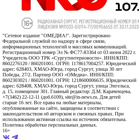
"Сетевое издание "ОМЕДИА!". Зарегистрировано
Федеральной службой по надзору в сфере связи,
информационных технологий и массовых коммуникаций.
Регистрационный номер Эл № ФС77-83364 от 03 июня 2022 г.
Учредитель ООО ТРК «Сургутинтерновости». ИНН/КПП:
8602276120 / 860201001. ОГРН: 1178617004257. Юридический
адрес: 628403, ХМАО-Югра, город Сургут, улица 30 лет
Победы, 27/2. Партнер ООО «ОМедиа». ИНН/КПП:
8602303021 / 860201001. ОГРН: 1218600006635. Юридический
адрес: 628408, ХМАО-Югра, город Сургут, улица Энгельса,
д. 15, помещение 301. Главный редактор: Д.М. Караченцева,
+7(3462) 22-12-11 (доб.6109), site@in-news.ru. Для детей
старше 16 лет. Все права на любые материалы,
опубликованные на сайте, защищены в соответствии с
законодательством об авторском и смежных правах. При
использовании активная ссылка на источник обязательна.
Политика обработки персональных данных.
16+