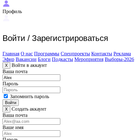
Профиль
Войти
/
Зарегистрироваться
Главная
О нас
Программы
Спецпроекты
Контакты
Реклама
Эфир
Вакансии
Блоги
Подкасты
Мероприятия
Выборы-2026
Войти в аккаунт
X
Ваша почта
Пароль
Запомнить пароль
Войти
Создать аккаунт
X
Ваша почта
Ваше имя
Пароль