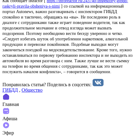
Как сообщает iReactor [
https://inforeactor.ru/243740-inspektory-gibdd-
raskryli-pravila-obsheniya-s-nimi
] со ссылкой на информационный
портал Autonews, важно разговаривать с инспектором ГИБДД
спокойно и тактично, обращаясь на «вы». Не последнюю роль в
диалоге с сотрудниками также играет поведение водителя, так как
продолжительное молчание и отвод взгляда может вызвать
подозрения. Поэтому необходимо вести беседу уверенно и четко.
«Следует избегать шуток об употреблении наркотиков, алкогольной
продукции и перевозке покойников. Подобные выходки могут
закончиться поездкой на медосвидетельствование. Кроме того, нужно
останавливаться по первому требованию инспектора и не выходить из
автомобиля во время разговора с ним. Также лучше не вести съемку
на телефон во время общения с сотрудниками, так как это может
послужить началом конфликта», – говорится в сообщении.
Понравилась статья? Поделиcь в соцсетях:
ГИБДД
,
Общество
Главная
Афиша
Эфир