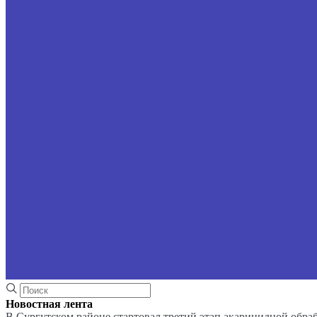
Новостная лента
В Сургутском районе стартовал третий этап акарицидной обра