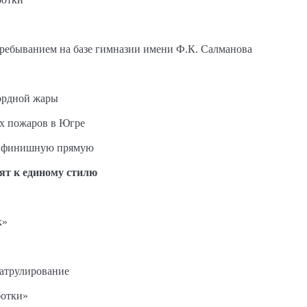
пребыванием на базе гимназии имени Ф.К. Салманова
ордной жары
ых пожаров в Югре
на финишную прямую
ят к единому стилю
к»
патрулирование
ботки»