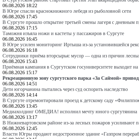
06.08.2026 18:22
В Югре спасли краснокнижного лебедя из рыболовной сети
06.08.2026 17:45
В Сургуте прошло открытие третьей смены лагеря с дневным 
06.08.2026 17:15
Таможня изъяла ножи и кастеты у пассажиров в Сургуте
06.08.2026 16:45
В Югре усилен мониторинг Иртыша из-за установившейся рек
06.08.2026 16:18
Сотрудники приёма вторсырья: мусор — одна из причин лесн
06.08.2026 15:43
Приёмная кампания в Сургутском госуниверситете выходит 
06.08.2026 15:17
Рекреационную зону сургутского парка «За Саймой» привод
06.08.2026 14:51
Дети югорчанина пытались через суд оспорить наследство
06.08.2026 14:14
В Сургуте отремонтировали проезд к детскому саду «Филиппо
06.08.2026 13:45
Медиахолдинг ОМЕДИА! исполнил мечту юного сургутянина
06.08.2026 13:17
В Нижневартовском районе из-за лесных пожаров усиливают 
06.08.2026 12:45
Власти Югры продают недостроенное здание «Газпром перера