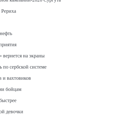
 Рериха
 нефть
дприятия
 вернется на экраны
ь по сербской системе
в и вахтовиков
ми бойцам
быстрее
ной девочки