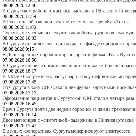
08.08.2026 12:40
В Сургутском районе открылась выставка к 150-летию Николая
08.08.2026 11:59
В Русскинской завершилась третья смена лагеря «Кар-Тохи»
08.08.2026 11:00
Сургутские ученые исследуют, как добыть трудноизвлекаемую
08.08.2026 10:03
В Сургуте появился еще один мурал на фасаде городского пре
08.08.2026 9:15
В День коренных народов мира югорский фильм «Вуся Вулаты»
07.08.2026 18:50
В Сургуте впервые организовали детский баскетбольный лагер
07.08.2026 18:17
В ХМАО быстрее всего растут зарплаты у нефтяников, аграрие
07.08.2026 17:45
Из Сургута в зону СВО уехали две фуры с адресными посылка
07.08.2026 17:13
Оформление пациентов в Сургутской ОКБ стало в четыре раза 
07.08.2026 16:45
Врачи Сургута почти две недели боролись за жизнь трёхмесяч
07.08.2026 16:14
Двое мегионцев с «синтетикой» задержаны в Нижневартовске
07.08.2026 15:47
В дачных кооперативах Сургута модернизируют электросети