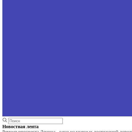
Новостная лента
Ремонт проспекта Ленина - одно из главных достижений доро