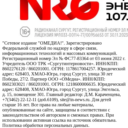
"Сетевое издание "ОМЕДИА!". Зарегистрировано
Федеральной службой по надзору в сфере связи,
информационных технологий и массовых коммуникаций.
Регистрационный номер Эл № ФС77-83364 от 03 июня 2022 г.
Учредитель ООО ТРК «Сургутинтерновости». ИНН/КПП:
8602276120 / 860201001. ОГРН: 1178617004257. Юридический
адрес: 628403, ХМАО-Югра, город Сургут, улица 30 лет
Победы, 27/2. Партнер ООО «ОМедиа». ИНН/КПП:
8602303021 / 860201001. ОГРН: 1218600006635. Юридический
адрес: 628408, ХМАО-Югра, город Сургут, улица Энгельса,
д. 15, помещение 301. Главный редактор: Д.М. Караченцева,
+7(3462) 22-12-11 (доб.6109), site@in-news.ru. Для детей
старше 16 лет. Все права на любые материалы,
опубликованные на сайте, защищены в соответствии с
законодательством об авторском и смежных правах. При
использовании активная ссылка на источник обязательна.
Политика обработки персональных данных.