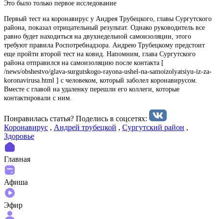
Это было только первое исследование
Первый тест на коронавирус у Андрея Трубецкого, главы Сургутского
района, показал отрицательный результат. Однако руководитель все
равно будет находиться на двухнедельной самоизоляции, этого
требуют правила Роспотребнадзора. Андрею Трубецкому предстоит
еще пройти второй тест на ковид. Напомним, глава Сургутского
района отправился на самоизоляцию после контакта [
/news/obshestvo/glava-surgutskogo-rayona-ushel-na-samoizolyatsiyu-iz-za-
koronavirusa.html ] с человеком, который заболел коронавирусом.
Вместе с главой на удаленку перешли его коллеги, которые
контактировали с ним.
Понравилась статья? Поделиcь в соцсетях:
Коронавирус
,
Андрей трубецкой
,
Сургутский район
,
Здоровье
Главная
Афиша
Эфир