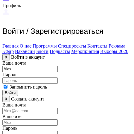
Профиль
Войти
/
Зарегистрироваться
Главная
О нас
Программы
Спецпроекты
Контакты
Реклама
Эфир
Вакансии
Блоги
Подкасты
Мероприятия
Выборы-2026
Войти в аккаунт
X
Ваша почта
Пароль
Запомнить пароль
Войти
Создать аккаунт
X
Ваша почта
Ваше имя
Пароль