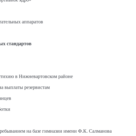
етательных аппаратов
ых стандартов
стихию в Нижневартовском районе
на выплаты резервистам
анцев
ботки
пребыванием на базе гимназии имени Ф.К. Салманова