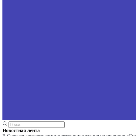
Новостная лента
В Сургуте достроят административное здание на стадионе «Сп