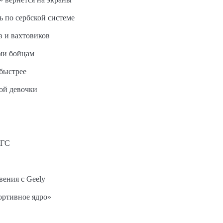
ь по сербской системе
в и вахтовиков
ми бойцам
быстрее
ной девочки
АГС
вения с Geely
ортивное ядро»