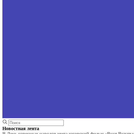
Новостная лента
В День коренных народов мира югорский фильм «Вуся Вулаты»