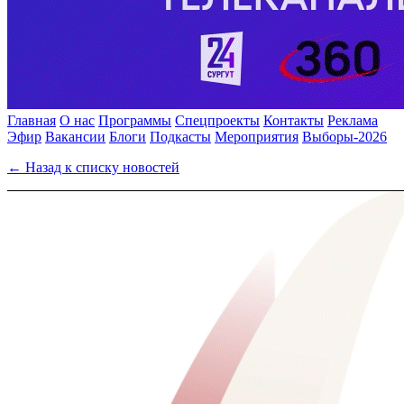
Главная
О нас
Программы
Спецпроекты
Контакты
Реклама
Эфир
Вакансии
Блоги
Подкасты
Мероприятия
Выборы-2026
← Назад к списку новостей