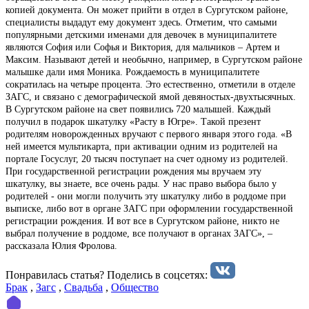
копией документа. Он может прийти в отдел в Сургутском районе,
специалисты выдадут ему документ здесь. Отметим, что самыми
популярными детскими именами для девочек в муниципалитете
являются София или Софья и Виктория, для мальчиков – Артем и
Максим. Называют детей и необычно, например, в Сургутском районе
малышке дали имя Моника. Рождаемость в муниципалитете
сократилась на четыре процента. Это естественно, отметили в отделе
ЗАГС, и связано с демографической ямой девяностых-двухтысячных.
В Сургутском районе на свет появились 720 малышей. Каждый
получил в подарок шкатулку «Расту в Югре». Такой презент
родителям новорожденных вручают с первого января этого года. «В
ней имеется мультикарта, при активации одним из родителей на
портале Госуслуг, 20 тысяч поступает на счет одному из родителей.
При государственной регистрации рождения мы вручаем эту
шкатулку, вы знаете, все очень рады. У нас право выбора было у
родителей - они могли получить эту шкатулку либо в роддоме при
выписке, либо вот в органе ЗАГС при оформлении государственной
регистрации рождения. И вот все в Сургутском районе, никто не
выбрал получение в роддоме, все получают в органах ЗАГС», –
рассказала Юлия Фролова.
Понравилась статья? Поделиcь в соцсетях:
Брак
,
Загс
,
Свадьба
,
Общество