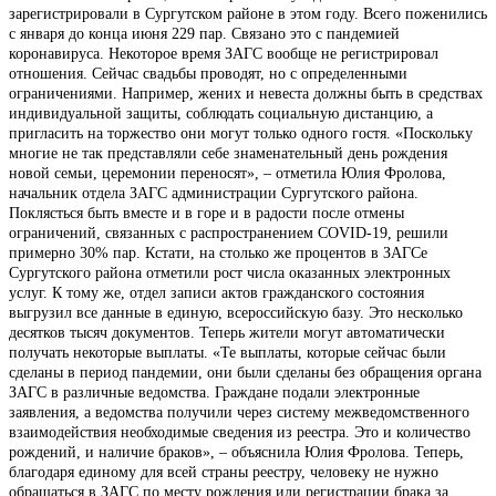
зарегистрировали в Сургутском районе в этом году. Всего поженились
с января до конца июня 229 пар. Связано это с пандемией
коронавируса. Некоторое время ЗАГС вообще не регистрировал
отношения. Сейчас свадьбы проводят, но с определенными
ограничениями. Например, жених и невеста должны быть в средствах
индивидуальной защиты, соблюдать социальную дистанцию, а
пригласить на торжество они могут только одного гостя. «Поскольку
многие не так представляли себе знаменательный день рождения
новой семьи, церемонии переносят», – отметила Юлия Фролова,
начальник отдела ЗАГС администрации Сургутского района.
Поклясться быть вместе и в горе и в радости после отмены
ограничений, связанных с распространением COVID-19, решили
примерно 30% пар. Кстати, на столько же процентов в ЗАГСе
Сургутского района отметили рост числа оказанных электронных
услуг. К тому же, отдел записи актов гражданского состояния
выгрузил все данные в единую, всероссийскую базу. Это несколько
десятков тысяч документов. Теперь жители могут автоматически
получать некоторые выплаты. «Те выплаты, которые сейчас были
сделаны в период пандемии, они были сделаны без обращения органа
ЗАГС в различные ведомства. Граждане подали электронные
заявления, а ведомства получили через систему межведомственного
взаимодействия необходимые сведения из реестра. Это и количество
рождений, и наличие браков», – объяснила Юлия Фролова. Теперь,
благодаря единому для всей страны реестру, человеку не нужно
обращаться в ЗАГС по месту рождения или регистрации брака за