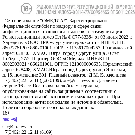
"Сетевое издание "ОМЕДИА!". Зарегистрировано
Федеральной службой по надзору в сфере связи,
информационных технологий и массовых коммуникаций.
Регистрационный номер Эл № ФС77-83364 от 03 июня 2022 г.
Учредитель ООО ТРК «Сургутинтерновости». ИНН/КПП:
8602276120 / 860201001. ОГРН: 1178617004257. Юридический
адрес: 628403, ХМАО-Югра, город Сургут, улица 30 лет
Победы, 27/2. Партнер ООО «ОМедиа». ИНН/КПП:
8602303021 / 860201001. ОГРН: 1218600006635. Юридический
адрес: 628408, ХМАО-Югра, город Сургут, улица Энгельса,
д. 15, помещение 301. Главный редактор: Д.М. Караченцева,
+7(3462) 22-12-11 (доб.6109), site@in-news.ru. Для детей
старше 16 лет. Все права на любые материалы,
опубликованные на сайте, защищены в соответствии с
законодательством об авторском и смежных правах. При
использовании активная ссылка на источник обязательна.
Политика обработки персональных данных.
16+
site@in-news.ru
+7(3462) 22-12-11 (6109)