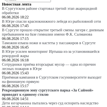
Новостная лента
В Сургутском районе стартовал третий этап акарицидной
обработки
06.08.2026 18:22
В Югре спасли краснокнижного лебедя из рыболовной сети
06.08.2026 17:45
В Сургуте прошло открытие третьей смены лагеря с дневным
пребыванием на базе гимназии имени Ф.К. Салманова
06.08.2026 17:15
Таможня изъяла ножи и кастеты у пассажиров в Сургуте
06.08.2026 16:45
В Югре усилен мониторинг Иртыша из-за установившейся
рекордной жары
06.08.2026 16:18
Сотрудники приёма вторсырья: мусор — одна из причин
лесных пожаров в Югре
06.08.2026 15:43
Приёмная кампания в Сургутском госуниверситете выходит
на финишную прямую
06.08.2026 15:17
Рекреационную зону сургутского парка «За Саймой»
приводят к единому стилю
06.08.2026 14:51
Дети югорчанина пытались через суд оспорить наследство