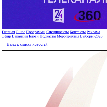
Главная
О нас
Программы
Спецпроекты
Контакты
Реклама
Эфир
Вакансии
Блоги
Подкасты
Мероприятия
Выборы-2026
← Назад к списку новостей