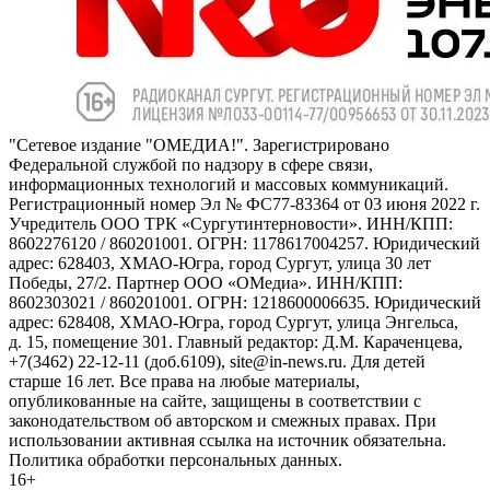
"Сетевое издание "ОМЕДИА!". Зарегистрировано
Федеральной службой по надзору в сфере связи,
информационных технологий и массовых коммуникаций.
Регистрационный номер Эл № ФС77-83364 от 03 июня 2022 г.
Учредитель ООО ТРК «Сургутинтерновости». ИНН/КПП:
8602276120 / 860201001. ОГРН: 1178617004257. Юридический
адрес: 628403, ХМАО-Югра, город Сургут, улица 30 лет
Победы, 27/2. Партнер ООО «ОМедиа». ИНН/КПП:
8602303021 / 860201001. ОГРН: 1218600006635. Юридический
адрес: 628408, ХМАО-Югра, город Сургут, улица Энгельса,
д. 15, помещение 301. Главный редактор: Д.М. Караченцева,
+7(3462) 22-12-11 (доб.6109), site@in-news.ru. Для детей
старше 16 лет. Все права на любые материалы,
опубликованные на сайте, защищены в соответствии с
законодательством об авторском и смежных правах. При
использовании активная ссылка на источник обязательна.
Политика обработки персональных данных.
16+