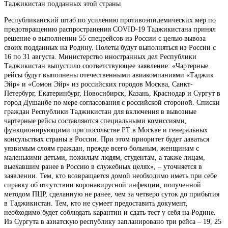
Таджикистан подданных этой страны
Республиканский штаб по усилению противоэпидемических мер по
предотвращению распространения COVID-19 Таджикистана принял
решение о выполнении 55 спецрейсов из России с целью вывоза
своих подданных на Родину. Полеты будут выполняться из России с
16 по 31 августа. Министерство иностранных дел Республики
Таджикистан выпустило соответствующее заявление: «Чартерные
рейсы будут выполнены отечественными авиакомпаниями «Таджик
Эйр» и «Сомон Эйр» из российских городов Москва, Санкт-
Петербург, Екатеринбург, Новосибирск, Казань, Краснодар и Сургут в
город Душанбе по мере согласования с российской стороной. Списки
граждан Республики Таджикистан для включения в вывозные
чартерные рейсы составляются специальными комиссиями,
функционирующими при посольстве РТ в Москве и генеральных
консульствах страны в России. При этом приоритет будет даваться
уязвимым слоям граждан, прежде всего больным, женщинам с
маленькими детьми, пожилым людям, студентам, а также лицам,
выехавшим ранее в Россию в служебных целях», – уточняется в
заявлении. Тем, кто возвращается домой необходимо иметь при себе
справку об отсутствии коронавирусной инфекции, полученной
методом ПЦР, сделанную не ранее, чем за четверо суток до прибытия
в Таджикистан. Тем, кто не сумеет предоставить документ,
необходимо будет соблюдать карантин и сдать тест у себя на Родине.
Из Сургута в азиатскую республику запланировано три рейса – 19, 25