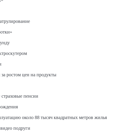
патрулирование
ботки»
кунду
ектроскутером
и
 за ростом цен на продукты
 страховые пенсии
рождения
сплуатацию около 88 тысяч квадратных метров жилья
 видео подруги