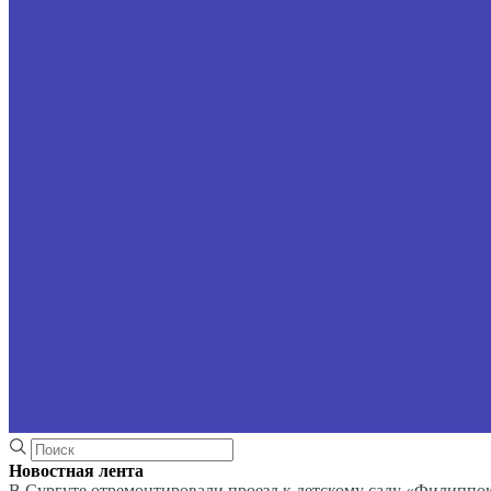
Новостная лента
В Сургуте отремонтировали проезд к детскому саду «Филиппо