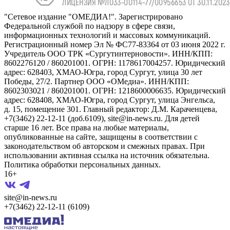
"Сетевое издание "ОМЕДИА!". Зарегистрировано
Федеральной службой по надзору в сфере связи,
информационных технологий и массовых коммуникаций.
Регистрационный номер Эл № ФС77-83364 от 03 июня 2022 г.
Учредитель ООО ТРК «Сургутинтерновости». ИНН/КПП:
8602276120 / 860201001. ОГРН: 1178617004257. Юридический
адрес: 628403, ХМАО-Югра, город Сургут, улица 30 лет
Победы, 27/2. Партнер ООО «ОМедиа». ИНН/КПП:
8602303021 / 860201001. ОГРН: 1218600006635. Юридический
адрес: 628408, ХМАО-Югра, город Сургут, улица Энгельса,
д. 15, помещение 301. Главный редактор: Д.М. Караченцева,
+7(3462) 22-12-11 (доб.6109), site@in-news.ru. Для детей
старше 16 лет. Все права на любые материалы,
опубликованные на сайте, защищены в соответствии с
законодательством об авторском и смежных правах. При
использовании активная ссылка на источник обязательна.
Политика обработки персональных данных.
16+
site@in-news.ru
+7(3462) 22-12-11 (6109)