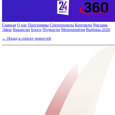
Главная
О нас
Программы
Спецпроекты
Контакты
Реклама
Эфир
Вакансии
Блоги
Подкасты
Мероприятия
Выборы-2026
← Назад к списку новостей