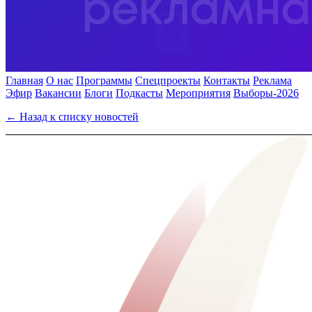
Главная
О нас
Программы
Спецпроекты
Контакты
Реклама
Эфир
Вакансии
Блоги
Подкасты
Мероприятия
Выборы-2026
← Назад к списку новостей