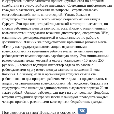
В сургутском центре занятости прошёл круглый стол по вопросам
содействия в трудоустройстве инвалидов. Сотрудники информировали
граждан о вакансиях, отвечали на вопросы. Встреча оказалась
многообещающей, но не многолюдной. Узнать больше о
трудоустройстве пришли всего четверо безработных инвалидов
Сургута. Это при том, что работа для такой категории населения, по
словам работников центра занятости, есть. Людям с ограниченными
возможностями предлагают вакансии диспетчеров, операторов ЭВМ,
машинистов, делопроизводителей и специалистов по работе с
должниками. Для них же предусмотрены временные рабочие места.
«Если у нас трудоустраиваются лица с ограниченными
возможностями на временные рабочие места, то мы имеем право
работодателям компенсировать заработную плату. Это минимальный
размер оплаты труда, который в округе установлен - 10 тысяч 250
рублей» , - говорит ведущий инспектор отдела по работе с
работодателями сургутского центра занятости населения Елена
Кочкина. По закону, если в организации трудится свыше ста
работников, то два процента рабочих мест должны предоставляться
лицам с ограниченными возможностями. Из городского бюджета на
трудоустройство инвалида единовременно выделяется порядка 70-ти
тысяч рублей. Однако, работодатели идут на это неохотно. Подобные
встречи сотрудники центра занятости планируют проводить каждый
четверг, причём с различными категориями безработных граждан.
Понравилась статья? Поделиcь в соцсетях: