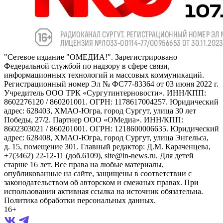
"Сетевое издание "ОМЕДИА!". Зарегистрировано
Федеральной службой по надзору в сфере связи,
информационных технологий и массовых коммуникаций.
Регистрационный номер Эл № ФС77-83364 от 03 июня 2022 г.
Учредитель ООО ТРК «Сургутинтерновости». ИНН/КПП:
8602276120 / 860201001. ОГРН: 1178617004257. Юридический
адрес: 628403, ХМАО-Югра, город Сургут, улица 30 лет
Победы, 27/2. Партнер ООО «ОМедиа». ИНН/КПП:
8602303021 / 860201001. ОГРН: 1218600006635. Юридический
адрес: 628408, ХМАО-Югра, город Сургут, улица Энгельса,
д. 15, помещение 301. Главный редактор: Д.М. Караченцева,
+7(3462) 22-12-11 (доб.6109), site@in-news.ru. Для детей
старше 16 лет. Все права на любые материалы,
опубликованные на сайте, защищены в соответствии с
законодательством об авторском и смежных правах. При
использовании активная ссылка на источник обязательна.
Политика обработки персональных данных.
16+