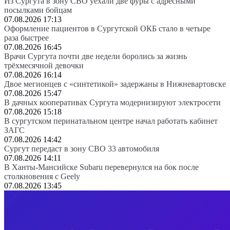
Из Сургута в зону СВО уехали две фуры с адресными
посылками бойцам
07.08.2026 17:13
Оформление пациентов в Сургутской ОКБ стало в четыре
раза быстрее
07.08.2026 16:45
Врачи Сургута почти две недели боролись за жизнь
трёхмесячной девочки
07.08.2026 16:14
Двое мегионцев с «синтетикой» задержаны в Нижневартовске
07.08.2026 15:47
В дачных кооперативах Сургута модернизируют электросети
07.08.2026 15:18
В сургутском перинатальном центре начал работать кабинет
ЗАГС
07.08.2026 14:42
Сургут передаст в зону СВО 33 автомобиля
07.08.2026 14:11
В Ханты-Мансийске Subaru перевернулся на бок после
столкновения с Geely
07.08.2026 13:45